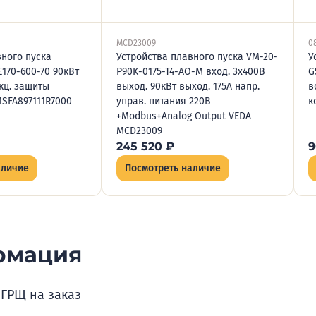
MCD23009
0
вного пуска
Устройства плавного пуска VM-20-
У
170-600-70 90кВт
P90K-0175-T4-AO-M вход. 3х400В
G
кц. защиты
выход. 90кВт выход. 175А напр.
в
1SFA897111R7000
управ. питания 220В
к
+Modbus+Analog Output VEDA
MCD23009
245 520
₽
9
аличие
Посмотреть наличие
рмация
 ГРЩ на заказ