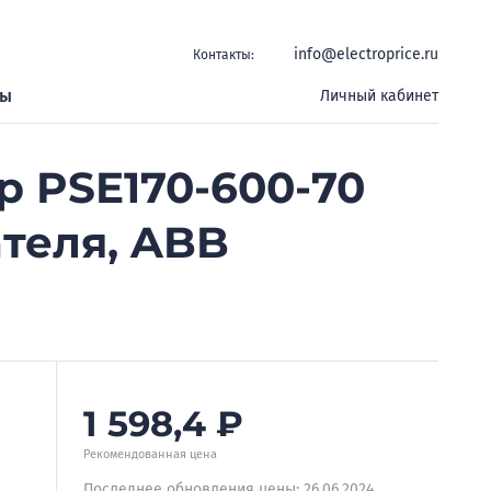
info@electroprice.ru
Контакты:
ры
Личный кабинет
р PSE170-600-70
ателя, ABB
1 598,4
₽
Рекомендованная цена
Последнее обновления цены: 26.06.2024