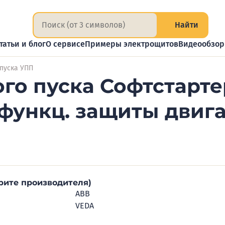
Найти
татьи и блог
О сервисе
Примеры электрощитов
Видеообзо
 пуска УПП
го пуска Софтстарте
 функц. защиты двиг
рите производителя)
ABB
VEDA