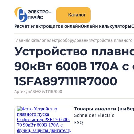
Каталог
Расчет электрощитов онлайн
Онлайн калькуляторы
С
Главная
Каталог электрооборудования
Устройства плавного
Устройство плавно
90кВт 600В 170А с
1SFA897111R7000
Артикул:
1SFA897111R7000
Товары аналоги (выбе
Schneider Electric
ESQ