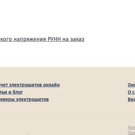
зкого напряжения РУНН на заказ
счет электрощитов онлайн
Он
тьи и блог
О 
имеры электрощитов
Ви
Пол
Пол