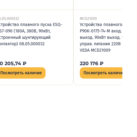
8.05.000032
MCD21009
стройство плавного пуска ESQ-
Устройства плавного пуска 
S7-090 (180А, 380В, 90кВт,
P90K-0175-T4-M вход. 3х400В
строенный шунтирующий
выход. 90кВт выход. 175А на
онтактор) 08.05.000032
управ. питания 220В + Modb
VEDA MCD21009
0 205,74
₽
220 176
₽
Посмотреть наличие
Посмотреть наличие