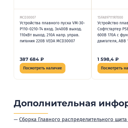
MCD30007
1SFA897111R7000
Устройства плавного пуска VM-30-
Устройство пла
P110-0210-T4 вход. 3х400В выход.
Софтстартер PSE
110кВт выход. 210А напр. управ.
600В 170А с фун
питания 220В VEDA MCD30007
двигателя, ABB 
387 684
₽
1 598,4
₽
Посмотреть наличие
Посмотреть н
Дополнительная инфо
Сборка Главного распределительного щита