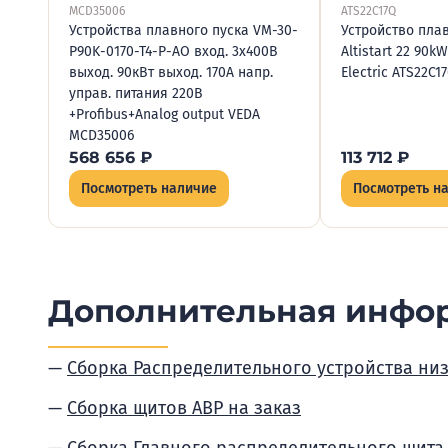
MCD35006
ATS22C17Q
Устройства плавного пуска VM-30-
Устройство пла
P90K-0170-T4-P-AO вход. 3х400В
Altistart 22 90k
выход. 90кВт выход. 170А напр.
Electric ATS22C1
управ. питания 220В
+Profibus+Analog output VEDA
MCD35006
568 656
₽
113 712
₽
Посмотреть наличие
Посмотреть н
Дополнительная инфо
Сборка Распределительного устройства ни
Сборка щитов АВР на заказ