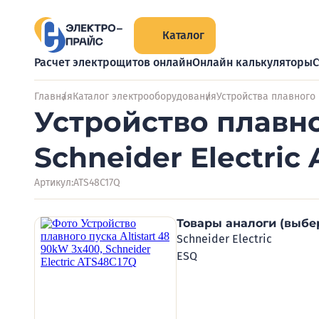
Каталог
Расчет электрощитов онлайн
Онлайн калькуляторы
С
Главная
Каталог электрооборудования
Устройства плавного
Устройство плавног
Schneider Electric
Артикул:
ATS48C17Q
Товары аналоги (выбе
Schneider Electric
ESQ