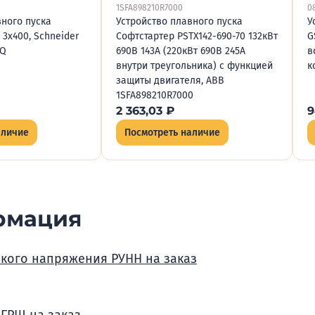
1SFA898210R7000
0
вного пуска
Устройство плавного пуска
У
W 3x400, Schneider
Софтстартер PSTX142-690-70 132кВт
G
7Q
690В 143A (220кВт 690В 245A
в
внутри треугольника) с функцией
к
защиты двигателя, ABB
1SFA898210R7000
2 363,03
₽
9
аличие
Посмотреть наличие
рмация
зкого напряжения РУНН на заказ