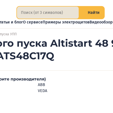
Найти
татьи и блог
О сервисе
Примеры электрощитов
Видеообзо
 пуска УПП
о пуска Altistart 48
 ATS48C17Q
рите производителя)
ABB
VEDA