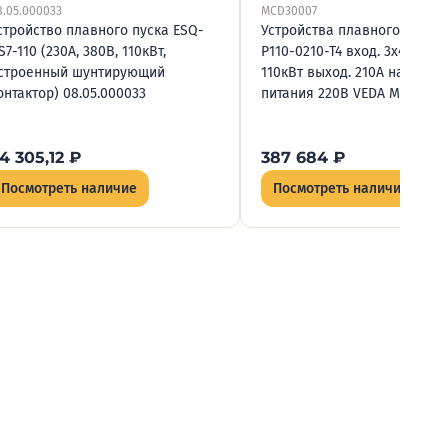
8.05.000033
MCD30007
стройство плавного пуска ESQ-
Устройства плавного пуска 
S7-110 (230А, 380В, 110кВт,
P110-0210-T4 вход. 3х400В в
строенный шунтирующий
110кВт выход. 210А напр. уп
онтактор) 08.05.000033
питания 220В VEDA MCD3000
4 305,12
₽
387 684
₽
Посмотреть наличие
Посмотреть наличие