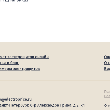
 ГРЩ на заказ
счет электрощитов онлайн
Он
тьи и блог
О 
имеры электрощитов
Ви
Пол
Пол
o@electroprice.ru
Санкт-Петербург, б-р Александра Грина, д.2, к.1
© e