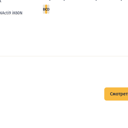
А
B
C
D
0N
Acti9 iK60N
щитов
Смотрет
тов и подписывайтесь на Telegram-