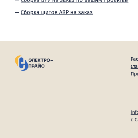
Сборка ВРУ на заказ по вашим проектам
Сборка щитов АВР на заказ
Ра
Ста
Пр
inf
г. 