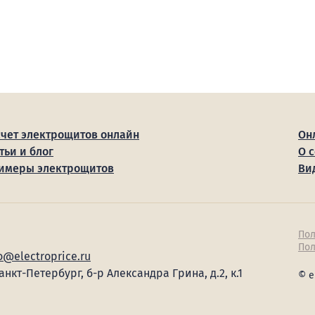
счет электрощитов онлайн
Он
тьи и блог
О 
имеры электрощитов
Ви
Пол
Пол
o@electroprice.ru
Санкт-Петербург, б-р Александра Грина, д.2, к.1
© e