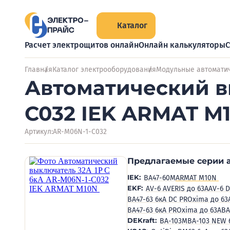
Каталог
Расчет электрощитов онлайн
Онлайн калькуляторы
С
Главная
Каталог электрооборудования
Модульные автомати
Автоматический в
C032 IEK ARMAT M
Артикул:
AR-M06N-1-C032
Предлагаемые серии 
IEK:
BA47-60M
ARMAT M10N
EKF:
AV-6 AVERIS до 63А
AV-6 D
ВА47-63 6кА DC PROxima до 63
ВА47-63 6кА PROxima до 63А
ВА
DEKraft:
ВА-103M
ВА-103 NEW 