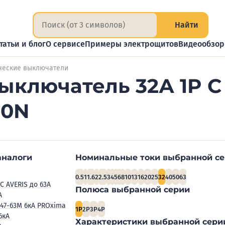
Найти
татьи и блог
О сервисе
Примеры электрощитов
Видеообзо
ческие выключатели
ыключатель 32А 1P C
10N
аналоги
Номинальные токи выбранной с
0.5
1
1.6
2
2.5
3
4
5
6
8
10
13
16
20
25
32
40
50
63
C AVERIS до 63А
Полюса выбранной серии
А
47-63М 6кА PROxima
1P
2P
3P
4P
6кА
Характеристики выбранной сери