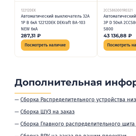
12212DEK
2CCS863001R0321
Автоматический выключатель 32А
Автоматический
1P B 6кА 12212DEK DEKraft ВА-103
3P D 50кА 2CCS
NEW 6кА
S800
287,31
₽
43 136,88
₽
Посмотреть наличие
Посмотреть н
Дополнительная инфо
Сборка Распределительного устройства ни
Сборка ШУЗ на заказ
Сборка Главного распределительного щита