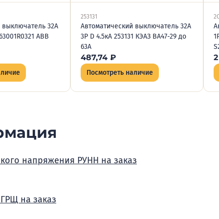
253131
2
 выключатель 32А
Автоматический выключатель 32А
А
863001R0321 ABB
3P D 4.5кА 253131 КЭАЗ ВА47-29 до
1
63А
S
487,74
₽
2
аличие
Посмотреть наличие
рмация
зкого напряжения РУНН на заказ
 ГРЩ на заказ