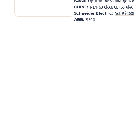
КЭАЗ:
OptiDin BM63 6кА до 63
CHINT:
NB1-63 6kA
NXB-63 6kA
Schneider Electric:
Acti9 iC6
ABB:
S200
Видеообзоры электро
Смотрите видеообзоры готовых электрощи
канал о рынке электрики.