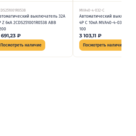
CDS251001R0538
MVA40-4-032-C
втоматический выключатель 32А
Автоматический выключате
P Z 6кА 2CDS251001R0538 ABB
4P C 10кА MVA40-4-032-C IEK
200
100
 691,23
₽
3 103,11
₽
Посмотреть наличие
Посмотреть наличие