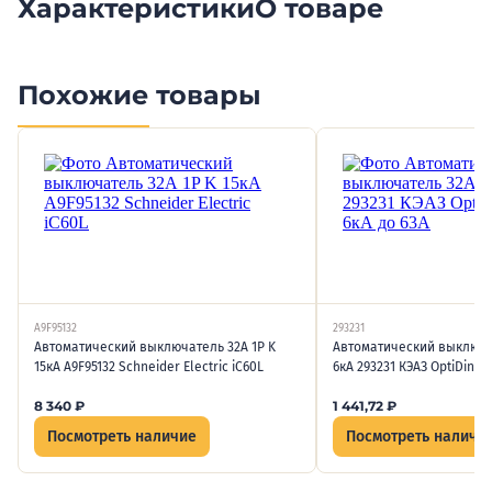
Характеристики
О товаре
Похожие товары
A9F95132
293231
Автоматический выключатель 32А 1P K
Автоматический выключа
15кА A9F95132 Schneider Electric iC60L
6кА 293231 КЭАЗ OptiDin B
8 340
₽
1 441,72
₽
Посмотреть наличие
Посмотреть наличи