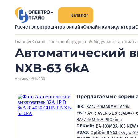
Каталог
Расчет электрощитов онлайн
Онлайн калькуляторы
С
Главная
Каталог электрооборудования
Модульные автомати
Автоматический в
NXB-63 6kA
Артикул:
814030
Предлагаемые серии 
IEK:
BA47-60M
ARMAT M10N
EKF:
AV-6 AVERIS до 63А
ВА47-
ВА47-63М 6кА PROxima
DEKraft:
ВА-103M
ВА-103 NEW 
КЭАЗ:
OptiDin BM63 6кА до 63