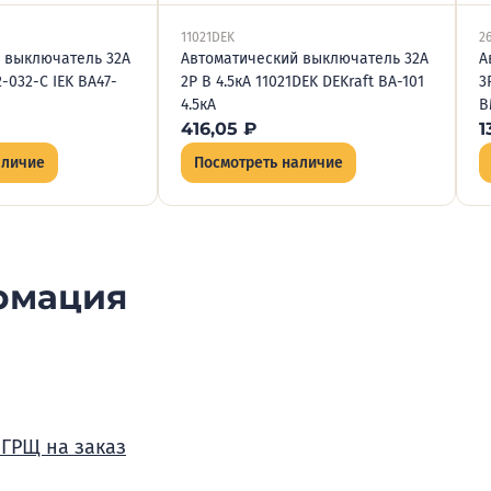
11021DEK
2
 выключатель 32А
Автоматический выключатель 32А
А
-032-C IEK BA47-
2P B 4.5кА 11021DEK DEKraft ВА-101
3
4.5кА
B
416,05
₽
1
аличие
Посмотреть наличие
рмация
 ГРЩ на заказ