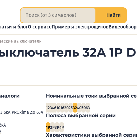
Найти
татьи и блог
О сервисе
Примеры электрощитов
Видеообзо
ческие выключатели
ыключатель 32А 1P D
аналоги
Номинальные токи выбранной с
1
2
3
4
6
10
16
20
25
32
40
50
63
63 6кА PROxima до 63А
Полюса выбранной серии
6кА
1P
2P
3P
4P
А
Характеристики выбранной сери