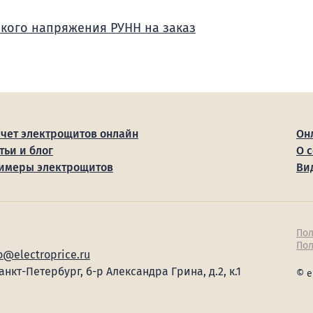
зкого напряжения РУНН на заказ
счет электрощитов онлайн
Он
тьи и блог
О 
имеры электрощитов
Ви
Пол
Пол
o@electroprice.ru
Санкт-Петербург, б-р Александра Грина, д.2, к.1
© e