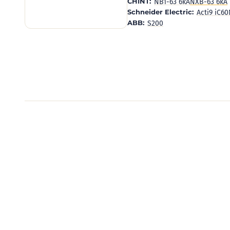
CHINT:
NB1-63 6kA
NXB-63 6kA
Schneider Electric:
Acti9 iC6
ABB:
S200
Видеообзоры электро
Смотрите видеообзоры готовых электрощи
канал о рынке электрики.