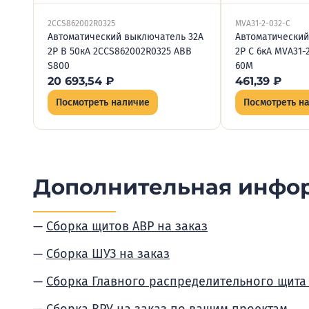
2CCS862002R0325
MVA31-2-032-C
Автоматический выключатель 32А
Автоматический
2P B 50кА 2CCS862002R0325 ABB
2P C 6кА MVA31-2
S800
60M
20 693,54
₽
461,39
₽
Посмотреть наличие
Посмотреть н
Дополнительная инфо
Сборка щитов АВР на заказ
Сборка ШУЗ на заказ
Сборка Главного распределительного щита