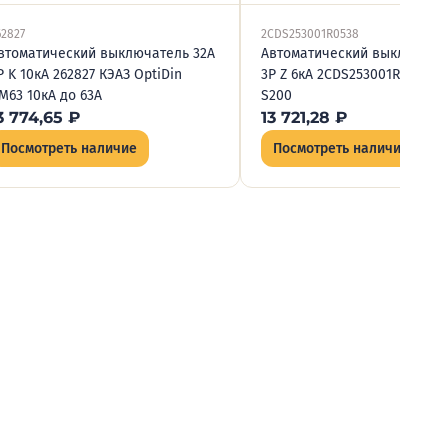
62827
2CDS253001R0538
втоматический выключатель 32А
Автоматический выключате
P K 10кА 262827 КЭАЗ OptiDin
3P Z 6кА 2CDS253001R0538 A
M63 10кА до 63А
S200
3 774,65
₽
13 721,28
₽
Посмотреть наличие
Посмотреть наличие