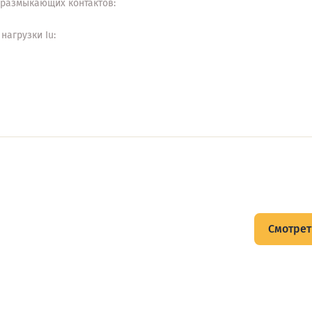
 размыкающих контактов:
нагрузки Iu:
щитов
Смотрет
тов и подписывайтесь на Telegram-