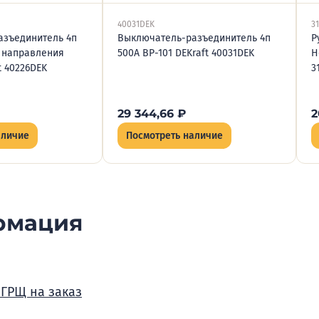
40031DEK
31
азъединитель 4п
Выключатель-разъединитель 4п
Р
а направления
500А ВР-101 DEKraft 40031DEK
Н
t 40226DEK
3
29 344,66
₽
2
аличие
Посмотреть наличие
рмация
 ГРЩ на заказ