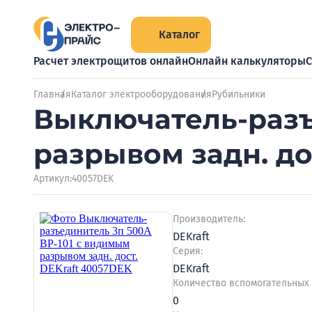
Каталог
Расчет электрощитов онлайн
Онлайн калькуляторы
С
Главная
Каталог электрооборудования
Рубильники
Выключатель-разъ
разрывом задн. до
Артикул:
40057DEK
Производитель:
DEKraft
Серия:
DEKraft
Количество вспомогательных
0