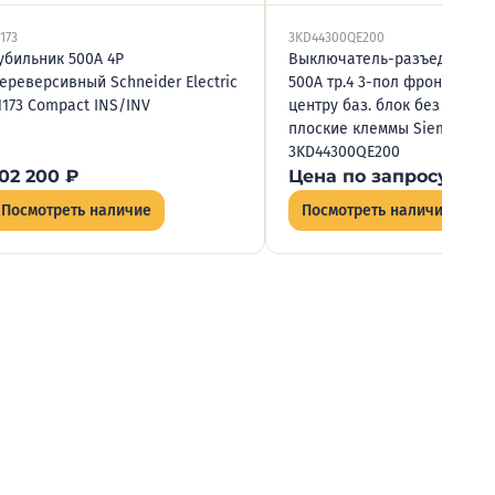
173
3KD44300QE200
убильник 500А 4P
Выключатель-разъедините
ереверсивный Schneider Electric
500А тр.4 3-пол фронт. упр. 
1173 Compact INS/INV
центру баз. блок без ручки
плоские клеммы Siemens
3KD44300QE200
02 200
₽
Цена по запросу
Посмотреть наличие
Посмотреть наличие