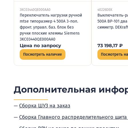
3KC03440QE000AA0
40226DEK
Переключатель нагрузки ручной
Выключатель-р
mtse типоразмер 4 500А 3-пол.
500А ВР-101 дв
фронт. управл. баз. блок без
симметр. DEKraf
ручки плоские клеммы Siemens
3KC03440QE000AA0
Цена по запросу
73 198,17
₽
Посмотреть наличие
Посмотреть н
Дополнительная инфо
Сборка ШУЗ на заказ
Сборка Главного распределительного щита