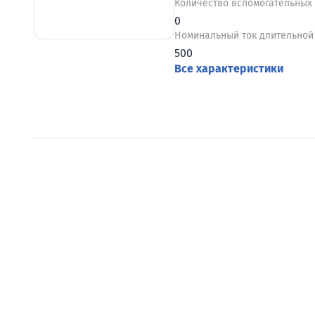
Количество вспомогательных
0
Номинальный ток длительной 
500
Все характеристики
Видеообзоры электро
Смотрите видеообзоры готовых электрощи
канал о рынке электрики.