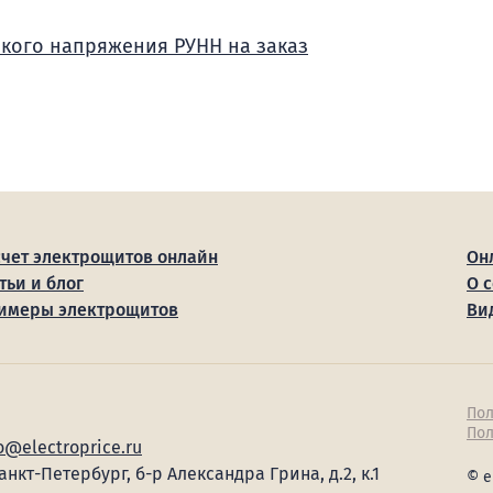
зкого напряжения РУНН на заказ
счет электрощитов онлайн
Он
тьи и блог
О 
имеры электрощитов
Ви
Пол
Пол
o@electroprice.ru
Санкт-Петербург, б-р Александра Грина, д.2, к.1
© e