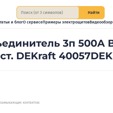
Найти
татьи и блог
О сервисе
Примеры электрощитов
Видеообзо
единитель 3п 500А В
ст. DEKraft 40057DEK
 замыкающих контактов: