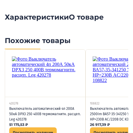
Характеристики
О товаре
Похожие товары
420278
108822
Выключатель автоматический 4п 200А
Выключатель автоматиче
50кА DPX3 250 400В термомагнитн. расцеп.
2500Im ВА57-35-341250 УХ
Leg 420278
НР=230В AC/220В DC КЭАЗ
51 175,53
₽
26 917,39
₽
Посмотреть наличие
Посмотреть наличи