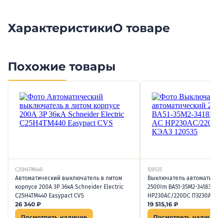
Характеристики
О товаре
Похожие товары
C25H4TM440
120535
Автоматический выключатель в литом
Выключатель автоматиче
корпусе 200А 3P 36кА Schneider Electric
2500Im ВА51-35М2-341830 
C25H4TM440 Easypact CVS
НР230AC/220DC ПЭ230AC К
26 340
₽
19 515,16
₽
Посмотреть наличие
Посмотреть наличи