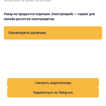
Актуальность цены: Актуальна
Товар не продается отдельно. Электропрайс — сервис для
онлайн расчетов электрощитов.
Посмотреть наличие
Видеообзоры электрощитов
Смотрите видеообзоры готовых электрощитов и
подписывайтесь на Telegram-канал о рынке электрики.
Смотреть видеообзоры
Подписаться на Telegram