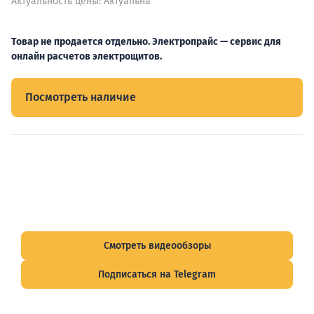
Актуальность цены: Актуальна
Товар не продается отдельно. Электропрайс — сервис для
онлайн расчетов электрощитов.
Посмотреть наличие
Видеообзоры электрощитов
Смотрите видеообзоры готовых электрощитов и
подписывайтесь на Telegram-канал о рынке электрики.
Смотреть видеообзоры
Подписаться на Telegram