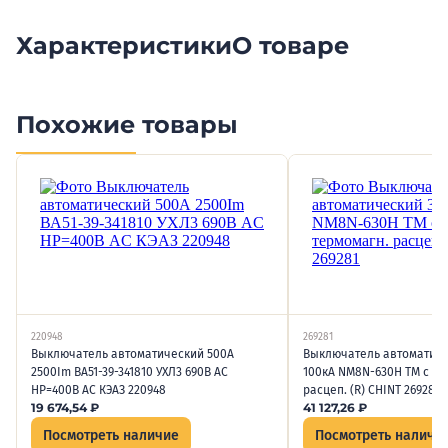
Характеристики
О товаре
Похожие товары
220948
269281
Выключатель автоматический 500А
Выключатель автоматиче
2500Im ВА51-39-341810 УХЛ3 690В AC
100кА NM8N-630H TM с рег
НР=400В AC КЭАЗ 220948
расцеп. (R) CHINT 269281
19 674,54
₽
41 127,26
₽
Посмотреть наличие
Посмотреть наличи