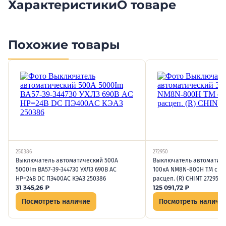
Характеристики
О товаре
Похожие товары
250386
272950
Выключатель автоматический 500А
Выключатель автоматиче
5000Im ВА57-39-344730 УХЛ3 690В AC
100кА NM8N-800H TM с рег
НР=24В DC ПЭ400AC КЭАЗ 250386
расцеп. (R) CHINT 272950
31 345,26
₽
125 091,72
₽
Посмотреть наличие
Посмотреть наличи