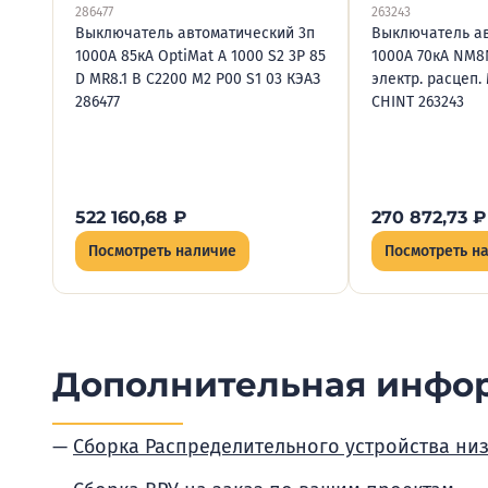
286477
263243
Выключатель автоматический 3п
Выключатель ав
1000А 85кА OptiMat A 1000 S2 3P 85
1000А 70кА NM8
D MR8.1 B C2200 M2 P00 S1 03 КЭАЗ
электр. расцеп. 
286477
CHINT 263243
522 160,68
₽
270 872,73
₽
Посмотреть наличие
Посмотреть н
Дополнительная инфо
Сборка Распределительного устройства ни