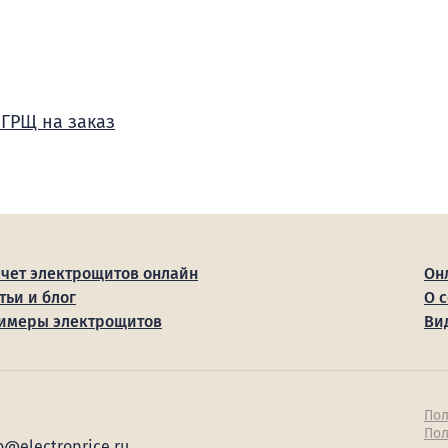
 ГРЩ на заказ
счет электрощитов онлайн
Он
тьи и блог
О 
имеры электрощитов
Ви
Пол
Пол
o@electroprice.ru