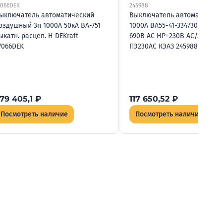
7066DEK
245988
ыключатель автоматический
Выключатель автоматическ
оздушный 3п 1000А 50кА ВА-751
1000А ВА55-41-334730 УХЛ3 Р
ыкатн. расцеп. Н DEKraft
690В AC НР=230В AC/220В D
7066DEK
ПЭ230AC КЭАЗ 245988
79 405,1
₽
117 650,52
₽
Посмотреть наличие
Посмотреть наличие