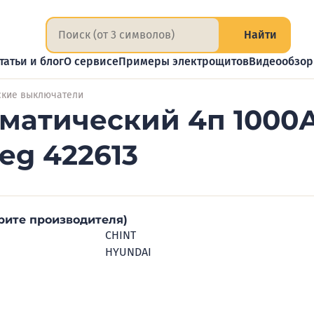
Найти
татьи и блог
О сервисе
Примеры электрощитов
Видеообзо
ские выключатели
матический 4п 1000А
eg 422613
рите производителя)
CHINT
HYUNDAI