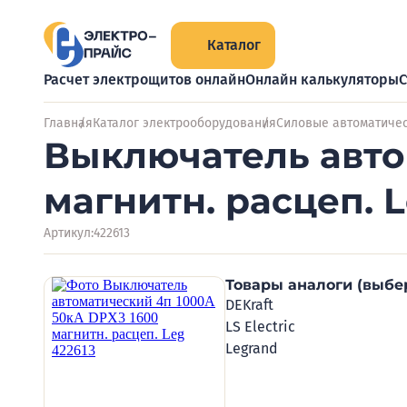
Каталог
Расчет электрощитов онлайн
Онлайн калькуляторы
С
Главная
Каталог электрооборудования
Силовые автоматиче
Выключатель авто
магнитн. расцеп. L
Артикул:
422613
Товары аналоги (выбе
DEKraft
LS Electric
Legrand