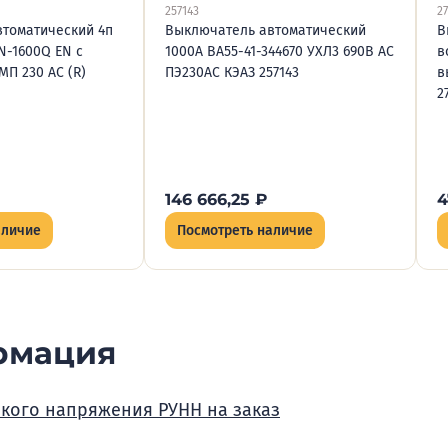
257143
2
томатический 4п
Выключатель автоматический
В
N-1600Q EN с
1000А ВА55-41-344670 УХЛ3 690В AC
в
МП 230 AC (R)
ПЭ230AC КЭАЗ 257143
в
2
146 666,25
₽
4
аличие
Посмотреть наличие
рмация
зкого напряжения РУНН на заказ