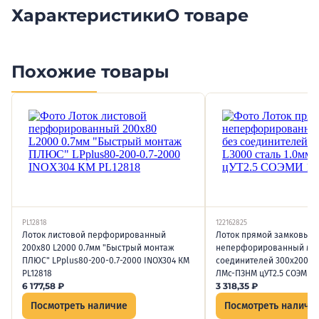
Характеристики
О товаре
Похожие товары
PL12818
122162825
Лоток листовой перфорированный
Лоток прямой замковый
200х80 L2000 0.7мм "Быстрый монтаж
неперфорированный мон
ПЛЮС" LPplus80-200-0.7-2000 INOX304 КМ
соединителей 300х200 L3
PL12818
ЛМс-ПЗНМ цУТ2.5 СОЭМИ 1
6 177,58
₽
3 318,35
₽
Посмотреть наличие
Посмотреть наличи