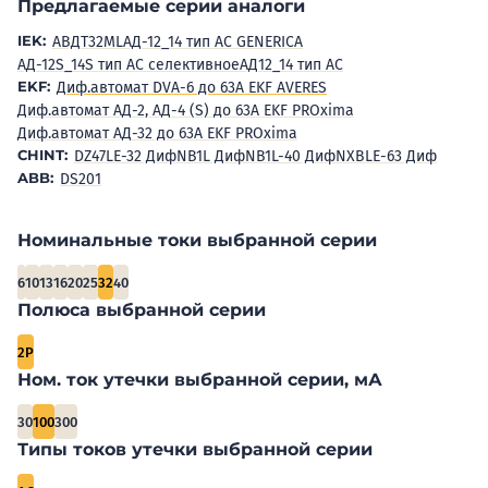
Предлагаемые серии аналоги
IEK:
АВДТ32ML
АД-12_14 тип AC GENERICA
АД-12S_14S тип AC селективное
АД12_14 тип AC
EKF:
Диф.автомат DVA-6 до 63А EKF AVERES
Диф.автомат АД-2, АД-4 (S) до 63А EKF PROxima
Диф.автомат АД-32 до 63А EKF PROxima
CHINT:
DZ47LE-32 Диф
NB1L Диф
NB1L-40 Диф
NXBLE-63 Диф
ABB:
DS201
Номинальные токи выбранной серии
6
10
13
16
20
25
32
40
Полюса выбранной серии
2P
Ном. ток утечки выбранной серии, мА
30
100
300
Типы токов утечки выбранной серии