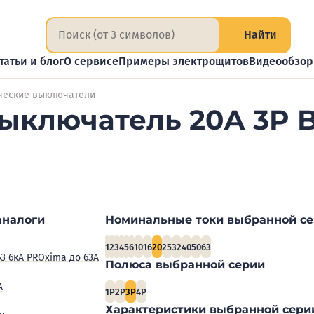
Найти
татьи и блог
О сервисе
Примеры электрощитов
Видеообзо
ческие выключатели
ыключатель 20А 3P B
аналоги
Номинальные токи выбранной с
1
2
3
4
5
6
10
16
20
25
32
40
50
63
63 6кА PROxima до 63А
Полюса выбранной серии
А
1P
2P
3P
4P
Характеристики выбранной сери