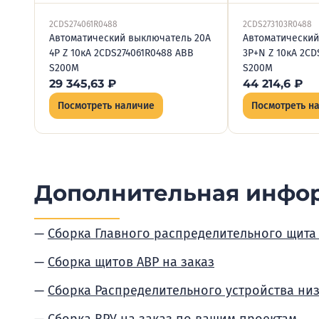
2CDS274061R0488
2CDS273103R0488
Автоматический выключатель 20А
Автоматический
4P Z 10кА 2CDS274061R0488 ABB
3P+N Z 10кА 2C
S200M
S200M
29 345,63
₽
44 214,6
₽
Посмотреть наличие
Посмотреть н
Дополнительная инфо
Сборка Главного распределительного щита
Сборка щитов АВР на заказ
Сборка Распределительного устройства ни