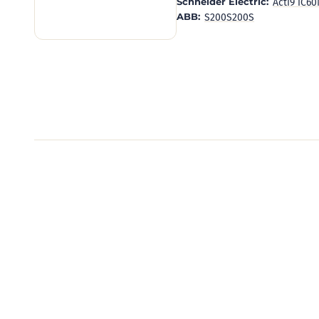
Schneider Electric:
Acti9 iC6
ABB:
S200
S200S
Видеообзоры электро
Смотрите видеообзоры готовых электрощи
канал о рынке электрики.