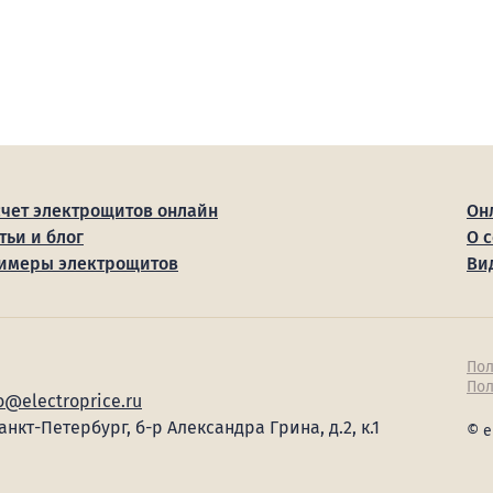
счет электрощитов онлайн
Он
тьи и блог
О 
имеры электрощитов
Ви
Пол
Пол
o@electroprice.ru
Санкт-Петербург, б-р Александра Грина, д.2, к.1
© e