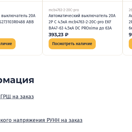
mcb4763-2-20C-pro
2
 выключатель 20А
Автоматический выключатель 20А
А
DS273103R0488 ABB
2P C 4.5кА mcb4763-2-20C-pro EKF
2
ВА47-63 4.5кА DC PROxima до 63А
6
393,23
₽
9
аличие
Посмотреть наличие
рмация
 ГРЩ на заказ
зкого напряжения РУНН на заказ