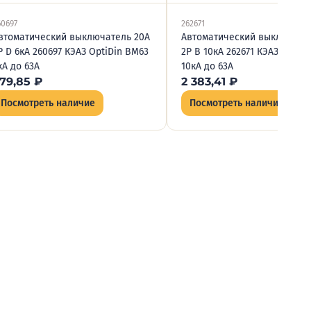
60697
262671
втоматический выключатель 20А
Автоматический выключате
P D 6кА 260697 КЭАЗ OptiDin BM63
2P B 10кА 262671 КЭАЗ OptiD
кА до 63А
10кА до 63А
79,85
₽
2 383,41
₽
Посмотреть наличие
Посмотреть наличие