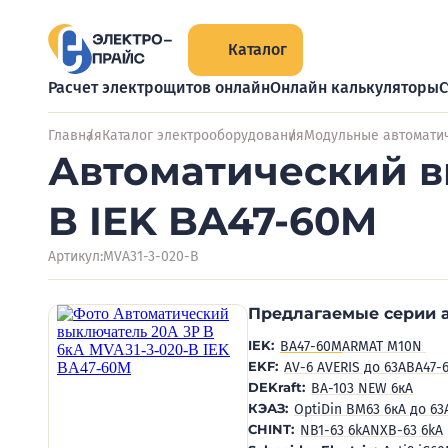
Каталог
Расчет электрощитов онлайн
Онлайн калькуляторы
С
Главная
Каталог электрооборудования
Модульные автомати
Автоматический в
B IEK BA47-60M
Артикул:
MVA31-3-020-B
Предлагаемые серии 
IEK:
BA47-60M
ARMAT M10N
EKF:
AV-6 AVERIS до 63А
ВА47-
DEKraft:
ВА-103 NEW 6кА
КЭАЗ:
OptiDin BM63 6кА до 63
CHINT:
NB1-63 6kA
NXB-63 6kA