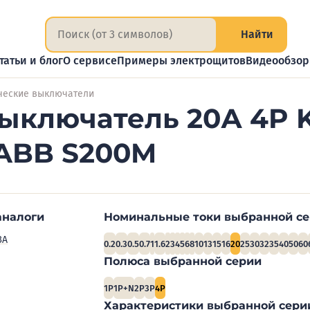
Найти
татьи и блог
О сервисе
Примеры электрощитов
Видеообзо
ческие выключатели
ыключатель 20А 4P K
 ABB S200M
аналоги
Номинальные токи выбранной с
3А
0.2
0.3
0.5
0.7
1
1.6
2
3
4
5
6
8
10
13
15
16
20
25
30
32
35
40
50
60
Полюса выбранной серии
1P
1P+N
2P
3P
4P
Характеристики выбранной сери