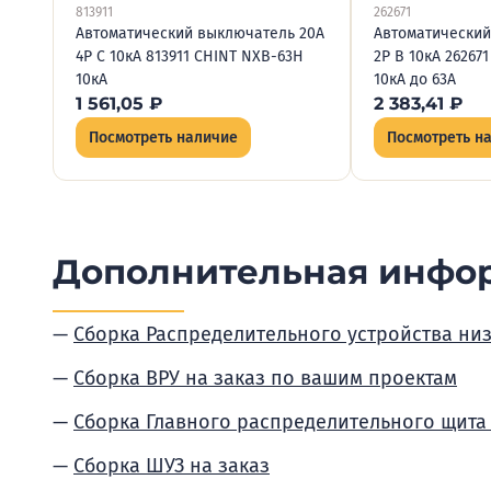
813911
262671
Автоматический выключатель 20А
Автоматический
4P C 10кА 813911 CHINT NXB-63H
2P B 10кА 26267
10кА
10кА до 63А
1 561,05
₽
2 383,41
₽
Посмотреть наличие
Посмотреть н
Дополнительная инфо
Сборка Распределительного устройства ни
Сборка ВРУ на заказ по вашим проектам
Сборка Главного распределительного щита
Сборка ШУЗ на заказ