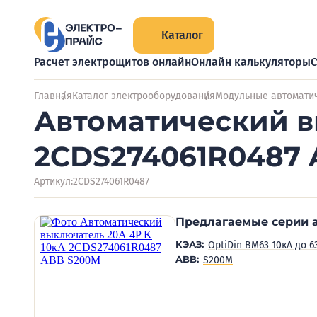
Каталог
Расчет электрощитов онлайн
Онлайн калькуляторы
С
Главная
Каталог электрооборудования
Модульные автомати
Автоматический в
2CDS274061R0487
Артикул:
2CDS274061R0487
Предлагаемые серии 
КЭАЗ:
OptiDin BM63 10кА до 6
ABB:
S200M