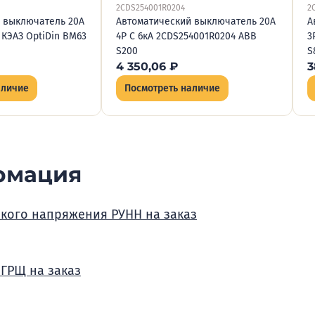
2CDS254001R0204
2
 выключатель 20А
Автоматический выключатель 20А
А
1 КЭАЗ OptiDin BM63
4P C 6кА 2CDS254001R0204 ABB
3
S200
S
4 350,06
₽
3
аличие
Посмотреть наличие
рмация
зкого напряжения РУНН на заказ
 ГРЩ на заказ