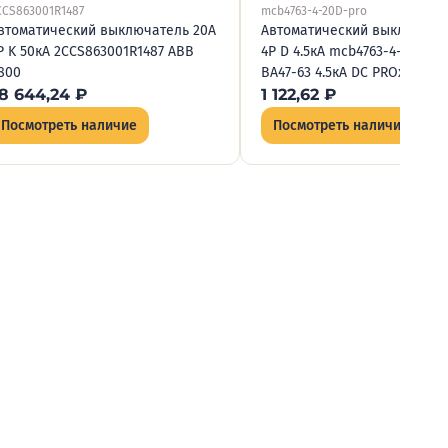
CCS863001R1487
mcb4763-4-20D-pro
втоматический выключатель 20А
Автоматический выключате
P K 50кА 2CCS863001R1487 ABB
4P D 4.5кА mcb4763-4-20D-pr
800
ВА47-63 4.5кА DC PROxima до
8 644,24
₽
1 122,62
₽
Посмотреть наличие
Посмотреть наличие