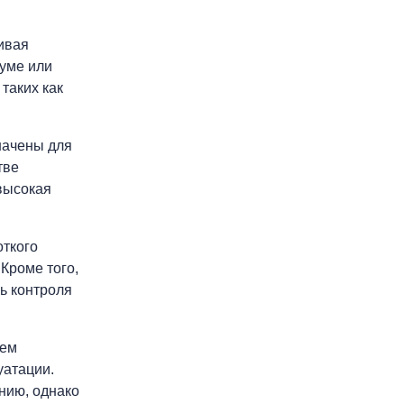
ивая
ууме или
таких как
начены для
тве
высокая
откого
Кроме того,
ь контроля
тем
уатации.
нию, однако