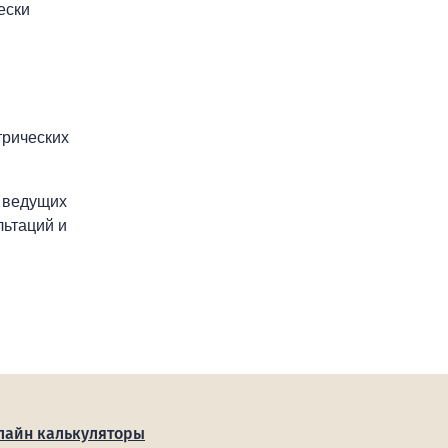
ески
трических
 ведущих
льтаций и
лайн калькуляторы