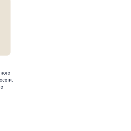
тного
осети.
то