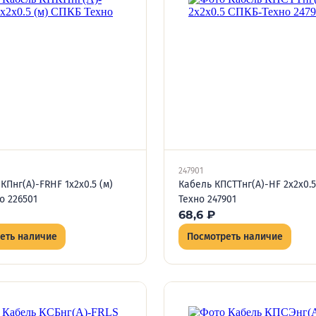
247901
КПнг(А)-FRHF 1х2х0.5 (м)
Кабель КПСТТнг(А)-HF 2х2х0.
о 226501
Техно 247901
68,6
₽
еть наличие
Посмотреть наличие