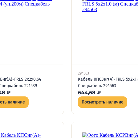
294563
Бнг(А)-FRLS 2х2х0.64
Кабель КПСЭнг(А)-FRLS 5х2х1.
 Спецкабель 221539
Спецкабель 294563
48
₽
644,68
₽
еть наличие
Посмотреть наличие