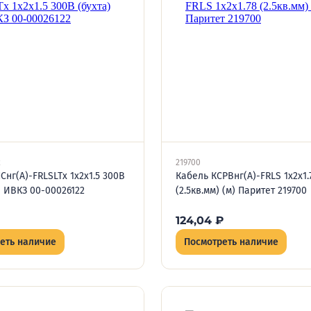
2
219700
Снг(А)-FRLSLTx 1х2х1.5 300В
Кабель КСРВнг(А)-FRLS 1х2х1.
м) ИВКЗ 00-00026122
(2.5кв.мм) (м) Паритет 219700
124,04
₽
еть наличие
Посмотреть наличие