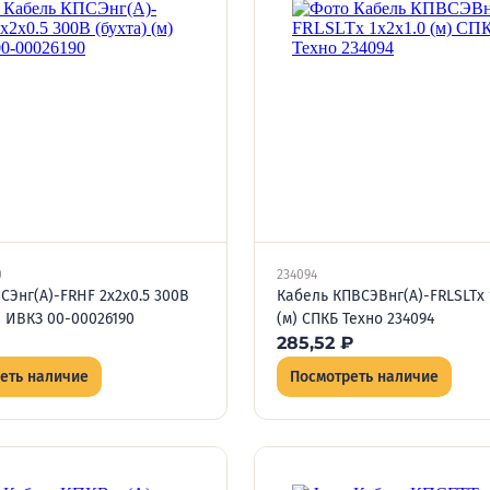
0
234094
СЭнг(А)-FRHF 2х2х0.5 300В
Кабель КПВСЭВнг(А)-FRLSLTx 
м) ИВКЗ 00-00026190
(м) СПКБ Техно 234094
285,52
₽
еть наличие
Посмотреть наличие