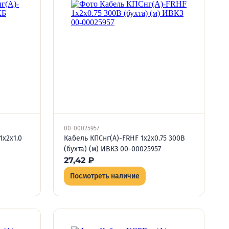
00-00025957
1х2х1.0
Кабель КПСнг(А)-FRHF 1х2х0.75 300В
(бухта) (м) ИВКЗ 00-00025957
27,42
₽
Посмотреть наличие