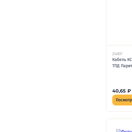
214937
Кабель КС
ТПД Парит
40,65
₽
Посмотр