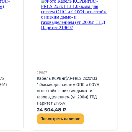
219697
75
Кабель КСРВнг(А)-FRLS 2х2х1.13
3647
1.0кв.мм для систем ОПС и СОУЭ
огнестойк. с низким дымо- и
газовыделением (уп.200м) ТПД
Паритет 219697
24 504,48
₽
Посмотреть наличие