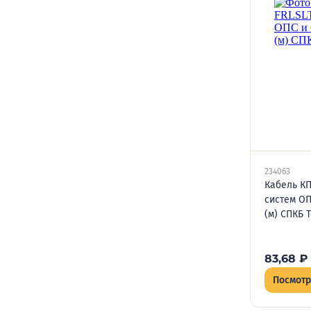
234063
Кабель КП
систем ОП
(м) СПКБ 
83,68
₽
Посмотр