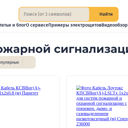
Найти
татьи и блог
О сервисе
Примеры электрощитов
Видеообзо
ожарной сигнализац
опулярные