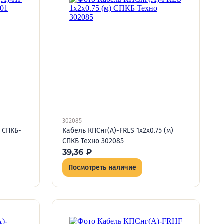
302085
5 СПКБ-
Кабель КПСнг(А)-FRLS 1х2х0.75 (м)
СПКБ Техно 302085
39,36
₽
Посмотреть наличие