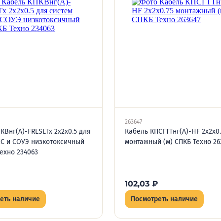
263647
КВнг(А)-FRLSLTx 2х2х0.5 для
Кабель КПСГТТнг(А)-HF 2х2х0.
С и СОУЭ низкотоксичный
монтажный (м) СПКБ Техно 26
Техно 234063
102,03
₽
еть наличие
Посмотреть наличие