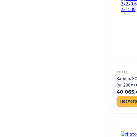
221539
Кабель КС
(уп.200м)
40 065,
Посмотр