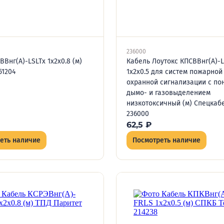
236000
ВВнг(А)-LSLTx 1х2х0.8 (м)
Кабель Лоутокс КПСВВнг(А)-L
51204
1х2х0.5 для систем пожарной
охранной сигнализации с по
дымо- и газовыделением
низкотоксичный (м) Спецкаб
236000
62,5
₽
еть наличие
Посмотреть наличие