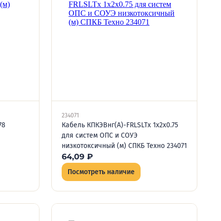
234071
78
Кабель КПКЭВнг(А)-FRLSLTx 1х2х0.75
для систем ОПС и СОУЭ
низкотоксичный (м) СПКБ Техно 234071
64,09
₽
Посмотреть наличие