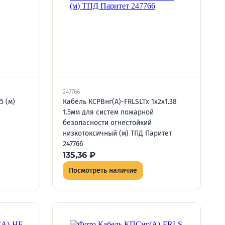
247766
5 (м)
Кабель КСРВнг(А)-FRLSLTx 1х2х1.38
1.5мм для систем пожарной
безопасности огнестойкий
низкотоксичный (м) ТПД Паритет
247766
135,36
₽
Посмотреть наличие