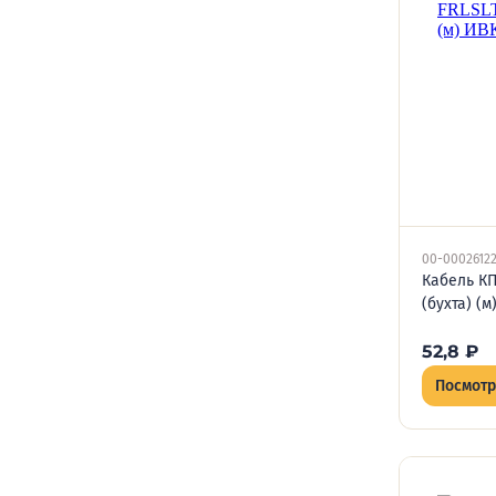
00-0002612
Кабель КП
(бухта) (
52,8
₽
Посмотр