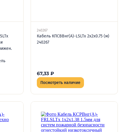
240267
SLTx
Кабель КПСВВнг(А)-LSLTx 2х2х0.75 (м)
 и
240267
нижен.
ель
67,33
₽
Посмотреть наличие