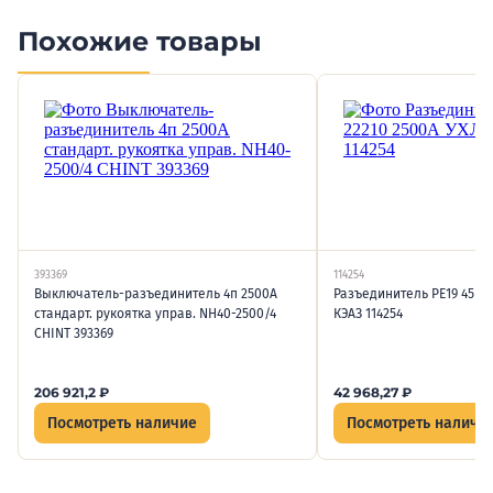
Похожие товары
393369
114254
Выключатель-разъединитель 4п 2500А
Разъединитель РЕ19 45 22
стандарт. рукоятка управ. NH40-2500/4
КЭАЗ 114254
CHINT 393369
206 921,2
₽
42 968,27
₽
Посмотреть наличие
Посмотреть наличи