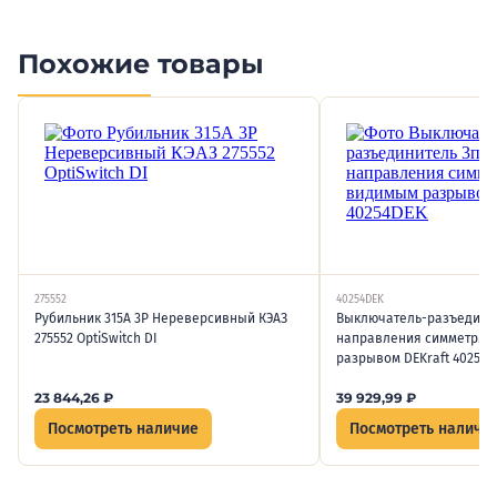
Похожие товары
275552
40254DEK
Рубильник 315А 3P Нереверсивный КЭАЗ
Выключатель-разъединит
275552 OptiSwitch DI
направления симметр. с
разрывом DEKraft 40254D
23 844,26
₽
39 929,99
₽
Посмотреть наличие
Посмотреть наличи