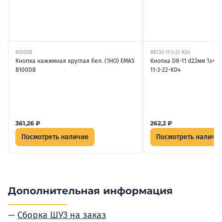
B100DB
BBT30-11-3-22-K04
Кнопка нажимная круглая бел. (1НО) EMAS
Кнопка D8-11 d22мм 1з+1р 
B100DB
11-3-22-K04
361,26
₽
262,2
₽
Посмотреть наличие
Посмотреть наличи
Дополнительная информация
Сборка ШУЗ на заказ