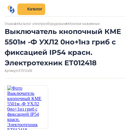
Каталог
Главная
Каталог электрооборудования
Кнопки нажимные
Выключатель кнопочный КМЕ
5501м -Ф УХЛ2 0но+1нз гриб с
фиксацией IP54 красн.
Электротехник ET012418
Артикул:
ET012418