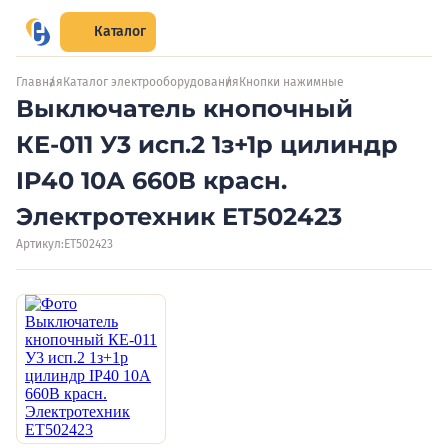
Каталог
Главная
Каталог электрооборудования
Кнопки нажимные
Выключатель кнопочный
КЕ-011 У3 исп.2 1з+1р цилиндр
IP40 10А 660В красн.
Электротехник ET502423
Артикул:
ET502423