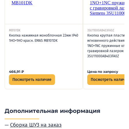
MB101DK
3SU11000AB403FA0Z
Кнопка нажимная моноблочная 22мм IP40
Кнопка круглая пластик 
1НО+1НО красн. EMAS MB101DK
мгновенного действия с
1NO+1NC пружинные кле
гравировкой лазером зе
3SU11000AB403FA0Z
466,91
₽
Цена по запросу
Посмотреть наличие
Посмотреть наличи
Дополнительная информация
Сборка ШУЗ на заказ