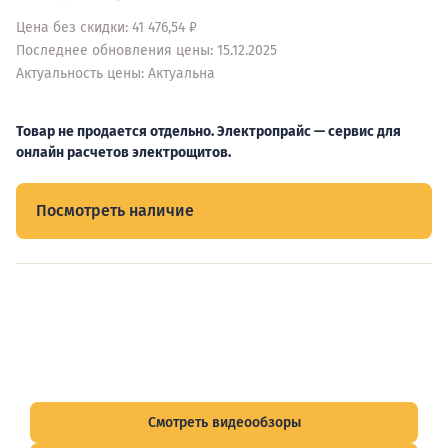
Цена без скидки: 41 476,54 ₽
Последнее обновления цены: 15.12.2025
Актуальность цены: Актуальна
Товар не продается отдельно. Электропрайс — сервис для
онлайн расчетов электрощитов.
Посмотреть наличие
Видеообзоры электрощитов
Смотрите видеообзоры готовых электрощитов и
подписывайтесь на Telegram-канал о рынке электрики.
Смотреть видеообзоры