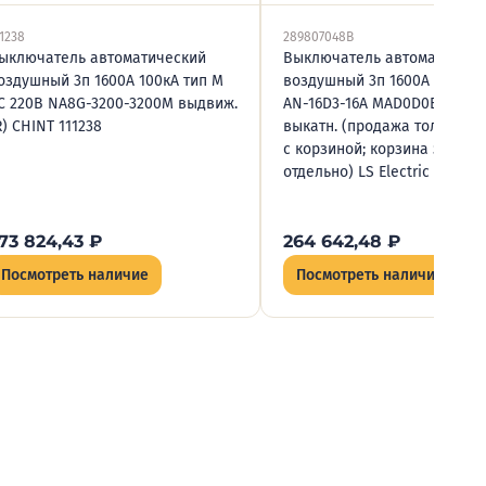
11238
289807048B
ыключатель автоматический
Выключатель автоматическ
оздушный 3п 1600А 100кА тип М
воздушный 3п 1600А 65кА M
C 220В NA8G-3200-3200М выдвиж.
AN-16D3-16A MAD0D0BX AC6
R) CHINT 111238
выкатн. (продажа только в 
с корзиной; корзина заказы
отдельно) LS Electric 28980
73 824,43
₽
264 642,48
₽
Посмотреть наличие
Посмотреть наличие