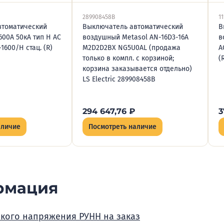
289908458B
1
втоматический
Выключатель автоматический
В
600А 50кА тип H AC
воздушный Metasol AN-16D3-16A
в
1600/H стац. (R)
M2D2D2BX NG5U0AL (продажа
A
только в компл. с корзиной;
(
корзина заказывается отдельно)
LS Electric 289908458B
294 647,76
₽
3
аличие
Посмотреть наличие
рмация
зкого напряжения РУНН на заказ