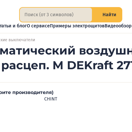
Найти
татьи и блог
О сервисе
Примеры электрощитов
Видеообзо
ские выключатели
матический воздушн
 расцеп. М DEKraft 2
рите производителя)
CHINT