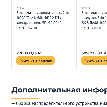
263245
915013
Выключатель автоматический 4п
Выключатель а
1600А 70кА NM8N-1600Q EN с
воздушный 3п 1
электр. расцеп. МП 230 AC (R)
220В NA8G-1600-
CHINT 263245
CHINT 915013
270 602,13
₽
309 735,32
₽
Посмотреть наличие
Посмотреть н
Дополнительная инфо
Сборка Распределительного устройства ни