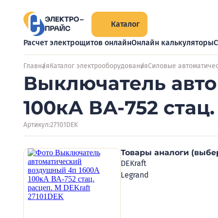
Каталог
Расчет электрощитов онлайн
Онлайн калькуляторы
С
Главная
Каталог электрооборудования
Силовые автоматиче
Выключатель авто
100кА ВА-752 стац.
Артикул:
27101DEK
Товары аналоги (выбе
DEKraft
Legrand