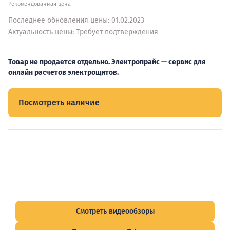
Рекомендованная цена
Последнее обновления цены: 01.02.2023
Актуальность цены: Требует подтверждения
Товар не продается отдельно. Электропрайс — сервис для
онлайн расчетов электрощитов.
Посмотреть наличие
Видеообзоры электрощитов
Смотрите видеообзоры готовых электрощитов и
подписывайтесь на Telegram-канал о рынке электрики.
Смотреть видеообзоры