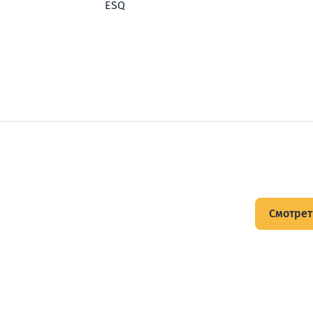
ESQ
щитов
Смотрет
тов и подписывайтесь на Telegram-