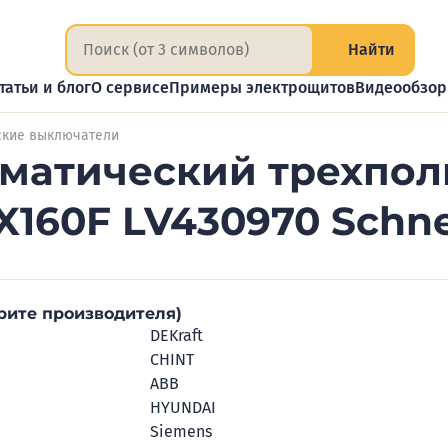
Найти
татьи и блог
О сервисе
Примеры электрощитов
Видеообзо
ские выключатели
матический трехпол
X160F LV430970 Schnei
рите производителя)
DEKraft
CHINT
ABB
HYUNDAI
Siemens