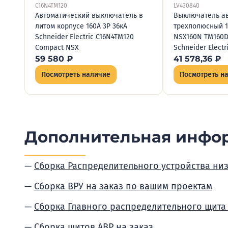
C16N4TM120
LV430840
Автоматический выключатель в
Выключатель а
литом корпусе 160А 3P 36кА
трехполюсный 1
Schneider Electric C16N4TM120
NSX160N TM160D
Сompact NSX
Schneider Electr
59 580
₽
41 578,36
₽
Посмотреть наличие
Посмотреть н
Дополнительная инфо
Сборка Распределительного устройства ни
Сборка ВРУ на заказ по вашим проектам
Сборка Главного распределительного щита
Сборка щитов АВР на заказ