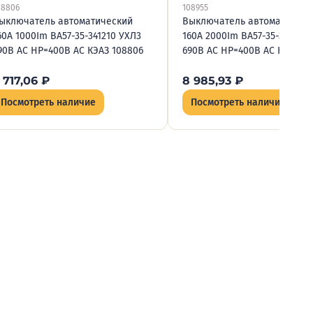
08806
108955
ыключатель автоматический
Выключатель автоматическ
60А 1000Im ВА57-35-341210 УХЛ3
160А 2000Im ВА57-35-341810
90В AC НР=400В AC КЭАЗ 108806
690В AC НР=400В AC КЭАЗ 10
 717,06
₽
8 985,93
₽
Посмотреть наличие
Посмотреть наличие