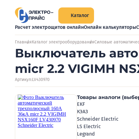
Каталог
Расчет электрощитов онлайн
Онлайн калькуляторы
С
Главная
Каталог электрооборудования
Силовые автоматиче
Выключатель авто
micr 2.2 VIGIMH NS
Артикул:
LV430970
Товары аналоги (выбе
EKF
КЭАЗ
Schneider Electric
LS Electric
Legrand