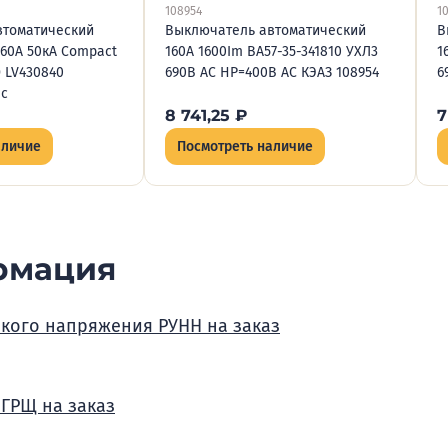
108954
1
втоматический
Выключатель автоматический
В
60А 50кА Compact
160А 1600Im ВА57-35-341810 УХЛ3
1
 LV430840
690В AC НР=400В AC КЭАЗ 108954
6
ic
8 741,25
₽
7
аличие
Посмотреть наличие
рмация
зкого напряжения РУНН на заказ
 ГРЩ на заказ