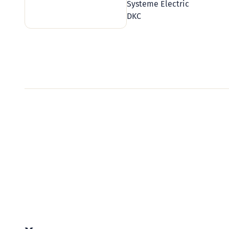
Systeme Electric
DKC
Видеообзоры электро
Смотрите видеообзоры готовых электрощи
канал о рынке электрики.