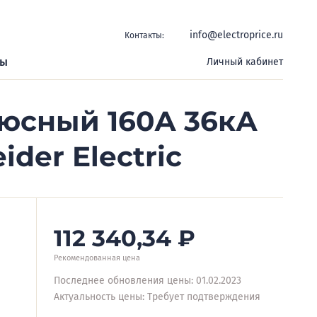
info@electroprice.ru
Контакты:
ры
Личный кабинет
юсный 160А 36кА
der Electric
112 340,34
₽
Рекомендованная цена
Последнее обновления цены: 01.02.2023
Актуальность цены: Требует подтверждения