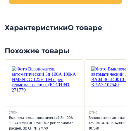
Характеристики
О товаре
Похожие товары
271779
107540
Выключатель автоматический 3п 100А
Выключатель автоматиче
100кА NM8NDC-125H TM с рег. термомаг.
1250Im ВА04-36-340010 УХ
расцеп. (R) CHINT 271779
107540