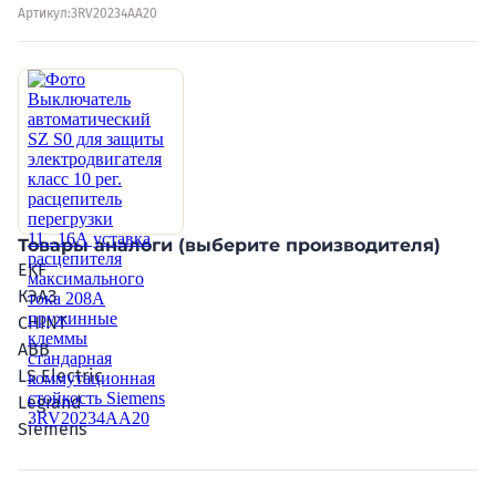
Артикул:
3RV20234AA20
Товары аналоги (выберите производителя)
EKF
КЭАЗ
CHINT
ABB
LS Electric
Legrand
Siemens