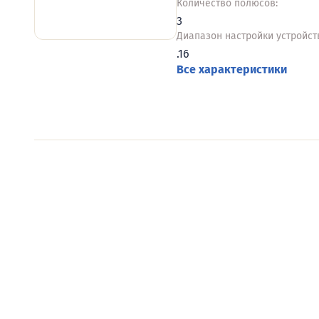
Количество полюсов:
3
Диапазон настройки устройств
.16
Все характеристики
Видеообзоры электро
Смотрите видеообзоры готовых электрощи
канал о рынке электрики.