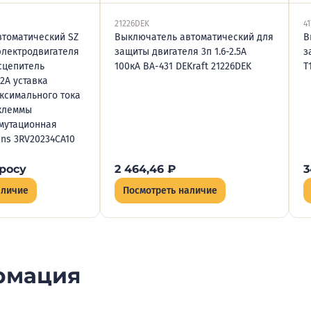
21226DEK
41
томатический SZ
Выключатель автоматический для
В
электродвигателя
защиты двигателя 3п 1.6-2.5А
з
асцепитель
100кА ВА-431 DEKraft 21226DEK
T
22А уставка
ксимального тока
 клеммы
мутационная
ens 3RV20234CA10
росу
2 464,46
₽
3
аличие
Посмотреть наличие
рмация