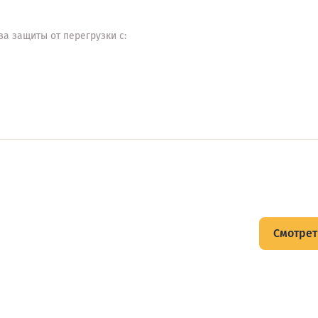
а защиты от перегрузки с:
щитов
Смотрет
тов и подписывайтесь на Telegram-