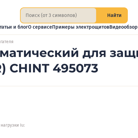
Найти
татьи и блог
О сервисе
Примеры электрощитов
Видеообзо
гателя
матический для защ
(R) CHINT 495073
нагрузки Iu: