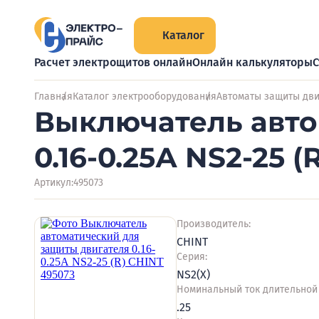
Каталог
Расчет электрощитов онлайн
Онлайн калькуляторы
С
Главная
Каталог электрооборудования
Автоматы защиты дви
Выключатель авто
0.16-0.25А NS2-25 
Артикул:
495073
Производитель:
CHINT
Серия:
NS2(X)
Номинальный ток длительной 
.25