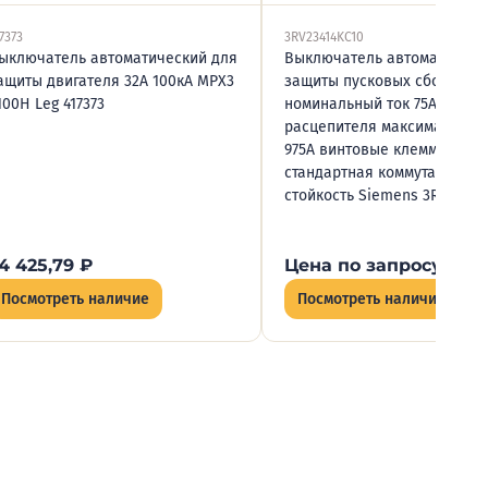
7373
3RV23414KC10
ыключатель автоматический для
Выключатель автоматическ
ащиты двигателя 32А 100кА MPX3
защиты пусковых сборок
100H Leg 417373
номинальный ток 75А уставк
расцепителя максимального
975А винтовые клеммы
стандартная коммутационн
стойкость Siemens 3RV23414
4 425,79
₽
Цена по запросу
Посмотреть наличие
Посмотреть наличие