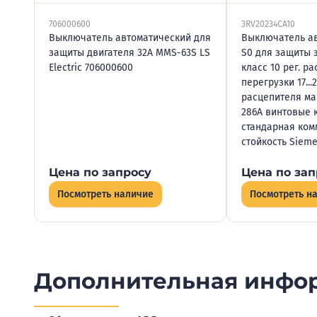
706000600
3RV20234CA10
Выключатель автоматический для
Выключатель ав
защиты двигателя 32А MMS-63S LS
S0 для защиты 
Electric 706000600
класс 10 рег. р
перегрузки 17...
расцепителя ма
286А винтовые
стандарная ком
стойкость Siem
Цена по запросу
Цена по зап
Посмотреть наличие
Посмотреть н
Дополнительная инфо