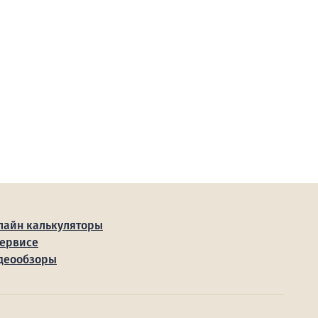
лайн калькуляторы
сервисе
деообзоры