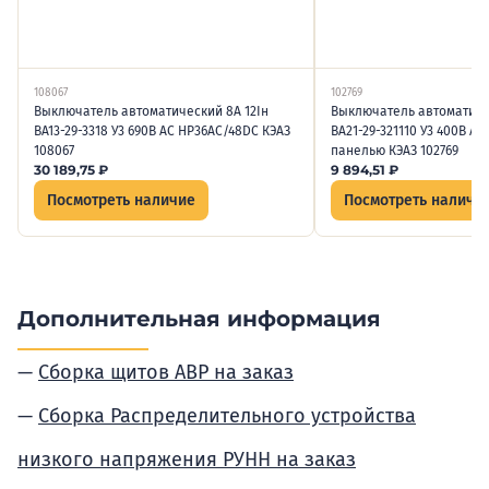
108067
102769
Выключатель автоматический 8А 12Iн
Выключатель автоматиче
ВА13-29-3318 У3 690В AC НР36AC/48DC КЭАЗ
ВА21-29-321110 У3 400В AC
108067
панелью КЭАЗ 102769
30 189,75
₽
9 894,51
₽
Посмотреть наличие
Посмотреть наличи
Дополнительная информация
Сборка щитов АВР на заказ
Сборка Распределительного устройства
низкого напряжения РУНН на заказ