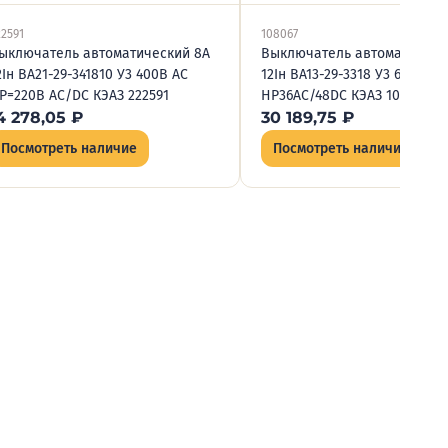
22591
108067
ыключатель автоматический 8А
Выключатель автоматическ
2Iн ВА21-29-341810 У3 400В AC
12Iн ВА13-29-3318 У3 690В AC
Р=220В AC/DC КЭАЗ 222591
НР36AC/48DC КЭАЗ 108067
4 278,05
₽
30 189,75
₽
Посмотреть наличие
Посмотреть наличие