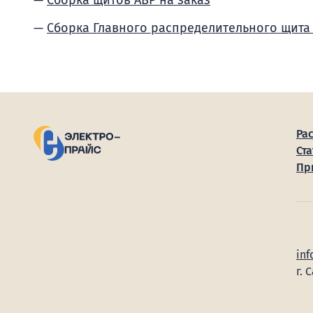
Сборка щитов АВР на заказ
Сборка Главного распределительного щита
Ра
Ста
Пр
inf
г. 