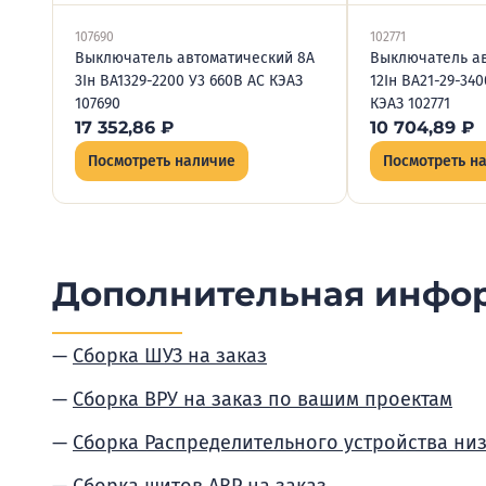
107690
102771
Выключатель автоматический 8А
Выключатель ав
3Iн ВА1329-2200 У3 660В AC КЭАЗ
12Iн ВА21-29-34
107690
КЭАЗ 102771
17 352,86
₽
10 704,89
₽
Посмотреть наличие
Посмотреть н
Дополнительная инфо
Сборка ШУЗ на заказ
Сборка ВРУ на заказ по вашим проектам
Сборка Распределительного устройства ни