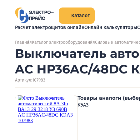
Каталог
Расчет электрощитов онлайн
Онлайн калькуляторы
С
Главная
Каталог электрооборудования
Силовые автоматиче
Выключатель автом
AC НР36AC/48DC К
Артикул:
107983
Товары аналоги (выбе
КЭАЗ