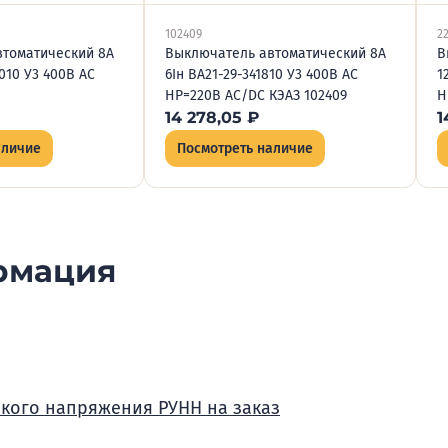
102409
2
томатический 8А
Выключатель автоматический 8А
В
0010 У3 400В AC
6Iн ВА21-29-341810 У3 400В AC
1
НР=220В AC/DC КЭАЗ 102409
Н
14 278,05
₽
1
аличие
Посмотреть наличие
рмация
зкого напряжения РУНН на заказ