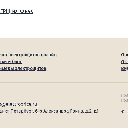
 ГРЩ на заказ
счет электрощитов онлайн
Он
тьи и блог
О 
имеры электрощитов
Ви
Пол
Пол
o@electroprice.ru
Санкт-Петербург, б-р Александра Грина, д.2, к.1
© e