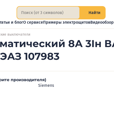
Найти
татьи и блог
О сервисе
Примеры электрощитов
Видеообзо
ские выключатели
атический 8А 3Iн ВА
ЭАЗ 107983
рите производителя)
Siemens