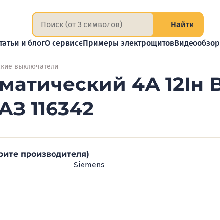
Найти
татьи и блог
О сервисе
Примеры электрощитов
Видеообзо
ские выключатели
атический 4А 12Iн В
АЗ 116342
рите производителя)
Siemens