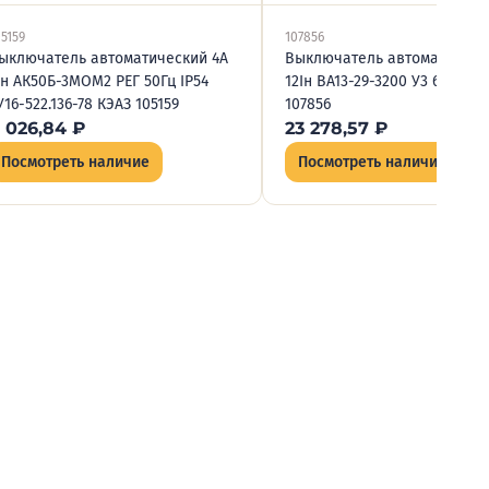
05159
107856
ыключатель автоматический 4А
Выключатель автоматическ
Iн АК50Б-3МОМ2 РЕГ 50Гц IP54
12Iн ВА13-29-3200 У3 690В A
У16-522.136-78 КЭАЗ 105159
107856
 026,84
₽
23 278,57
₽
Посмотреть наличие
Посмотреть наличие