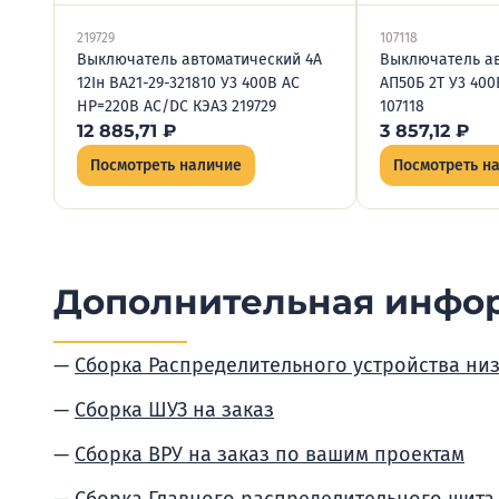
219729
107118
Выключатель автоматический 4А
Выключатель ав
12Iн ВА21-29-321810 У3 400В AC
АП50Б 2Т У3 400
НР=220В AC/DC КЭАЗ 219729
107118
12 885,71
₽
3 857,12
₽
Посмотреть наличие
Посмотреть н
Дополнительная инфо
Сборка Распределительного устройства ни
Сборка ШУЗ на заказ
Сборка ВРУ на заказ по вашим проектам