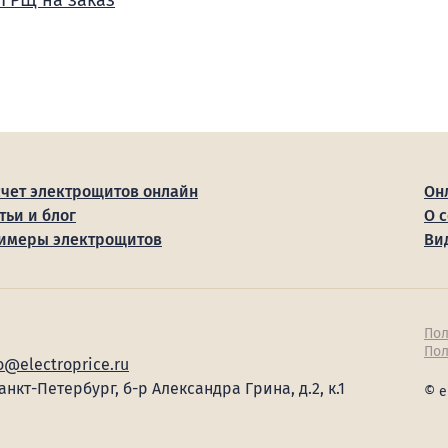
 ГРЩ на заказ
счет электрощитов онлайн
Он
тьи и блог
О 
имеры электрощитов
Ви
Пол
Пол
o@electroprice.ru
Санкт-Петербург, б-р Александра Грина, д.2, к.1
© e