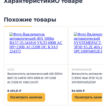
Характеристики
О товаре
Похожие товары
224372
SPC100F04052E3DF
Выключатель автоматический 40А 500Im
Включатель автоматичес
ВА57-35-341810 УХЛ3 690В AC НР=230В
CCB100 36кА 3P3D S5.2E 4
AC/220В DC КЭАЗ 224372
SPC100F04052E3DF
8 491,51
₽
84 600
₽
Посмотреть наличие
Посмотреть наличи