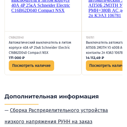
C16B62D040
106781
Автоматический выключатель в литом
Выключатель автоматичес
корпусе 40А 4P 25кА Schneider Electric
АП50Б 2М3ТН У3 400В AC 
C16B62D040 Сompact NSX
контакты 2п КЭАЗ 106781
171 000
₽
14 112,49
₽
Посмотреть наличие
Посмотреть наличи
Дополнительная информация
Сборка Распределительного устройства
низкого напряжения РУНН на заказ