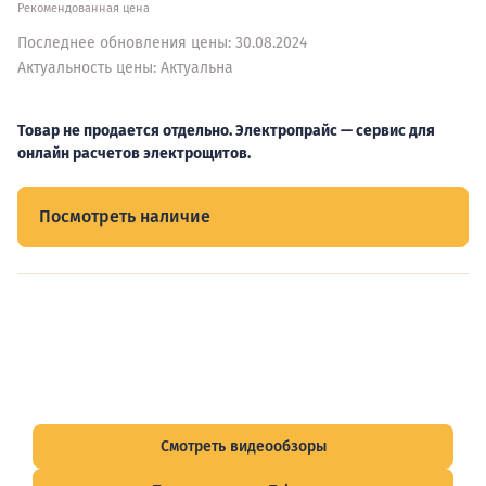
Рекомендованная цена
Последнее обновления цены: 30.08.2024
Актуальность цены: Актуальна
Товар не продается отдельно. Электропрайс — сервис для
онлайн расчетов электрощитов.
Посмотреть наличие
Видеообзоры электрощитов
Смотрите видеообзоры готовых электрощитов и
подписывайтесь на Telegram-канал о рынке электрики.
Смотреть видеообзоры