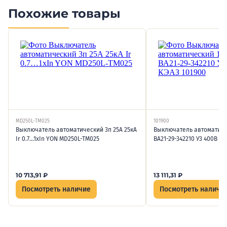
Похожие товары
MD250L-TM025
101900
Выключатель автоматический 3п 25А 25кА
Выключатель автоматичес
Ir 0.7…1xIn YON MD250L-TM025
ВА21-29-342210 У3 400В AC
10 713,91
₽
13 111,31
₽
Посмотреть наличие
Посмотреть наличи