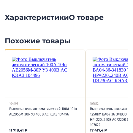
Характеристики
О товаре
Похожие товары
104496
107622
Выключатель автоматический 100А 10Iн
Выключатель автоматиче
АЕ2056М-30Р У3 400В AC КЭАЗ 104496
1250Im ВА04-36-341830 УХ
НР=220..240В AC/220В DC
107622
11 718,41
₽
17 417,4
₽