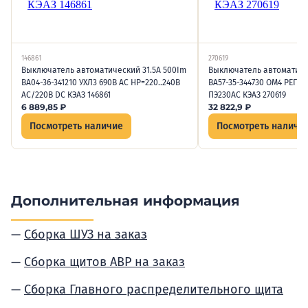
146861
270619
Выключатель автоматический 31.5А 500Im
Выключатель автоматичес
ВА04-36-341210 УХЛ3 690В AC НР=220..240В
ВА57-35-344730 ОМ4 РЕГ 6
AC/220В DC КЭАЗ 146861
ПЭ230AC КЭАЗ 270619
6 889,85
₽
32 822,9
₽
Посмотреть наличие
Посмотреть наличи
Дополнительная информация
Сборка ШУЗ на заказ
Сборка щитов АВР на заказ
Сборка Главного распределительного щита