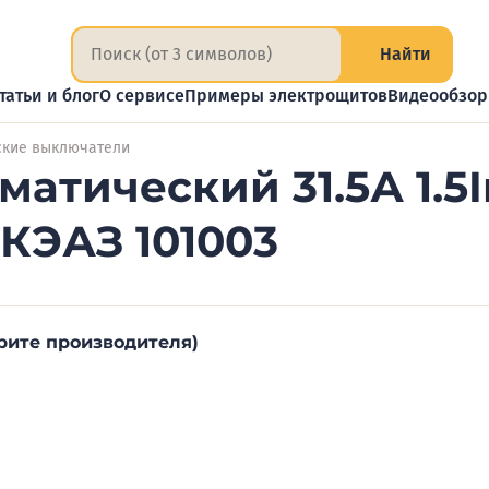
Найти
татьи и блог
О сервисе
Примеры электрощитов
Видеообзо
ские выключатели
атический 31.5А 1.5I
 КЭАЗ 101003
рите производителя)