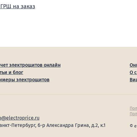
 ГРЩ на заказ
счет электрощитов онлайн
Он
тьи и блог
О 
имеры электрощитов
Ви
Пол
Пол
o@electroprice.ru
Санкт-Петербург, б-р Александра Грина, д.2, к.1
© e