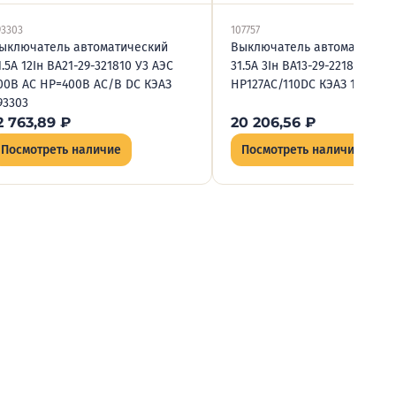
93303
107757
ыключатель автоматический
Выключатель автоматическ
1.5А 12Iн ВА21-29-321810 У3 АЭС
31.5А 3Iн ВА13-29-2218 У3 69
00В AC НР=400В AC/В DC КЭАЗ
НР127AC/110DC КЭАЗ 107757
93303
2 763,89
₽
20 206,56
₽
Посмотреть наличие
Посмотреть наличие