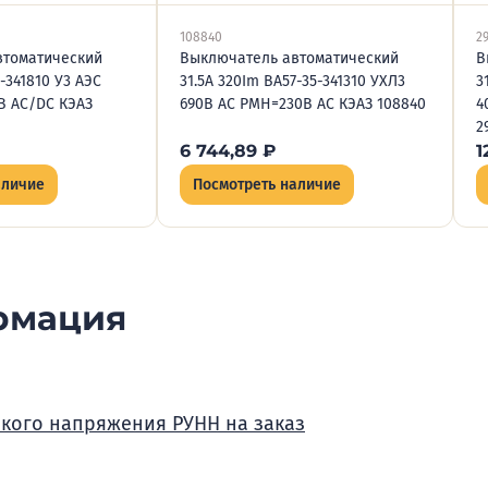
108840
2
втоматический
Выключатель автоматический
В
9-341810 У3 АЭС
31.5А 320Im ВА57-35-341310 УХЛ3
3
В AC/DC КЭАЗ
690В AC РМН=230В AC КЭАЗ 108840
4
2
6 744,89
₽
1
аличие
Посмотреть наличие
рмация
зкого напряжения РУНН на заказ