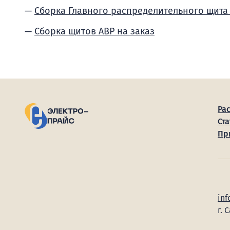
Сборка Главного распределительного щита
Сборка щитов АВР на заказ
Ра
Ста
Пр
inf
г. 