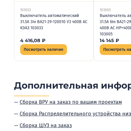
103033
103005
Выключатель автоматический
Выключатель а
31.5А 3Iн ВА21-29-120010 У3 400В AC
31.5А 6Iн ВА21-2
КЭАЗ 103033
400В AC НР=400
103005
4 416,08
₽
14 145
₽
Посмотреть наличие
Посмотреть н
Дополнительная инфо
Сборка ВРУ на заказ по вашим проектам
Сборка Распределительного устройства ни
Сборка ШУЗ на заказ