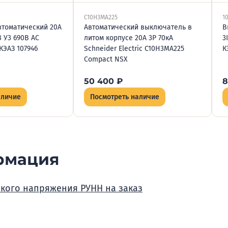
C10H3MA225
1
томатический 20А
Автоматический выключатель в
В
8 У3 690В AC
литом корпусе 20А 3P 70кА
3
КЭАЗ 107946
Schneider Electric C10H3MA225
К
Сompact NSX
50 400
₽
8
аличие
Посмотреть наличие
рмация
зкого напряжения РУНН на заказ