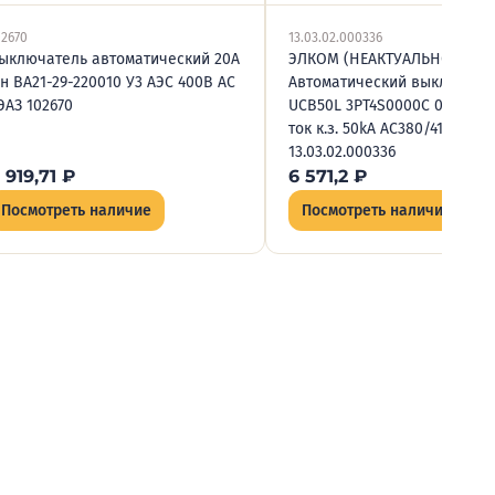
02670
13.03.02.000336
ыключатель автоматический 20А
ЭЛКОМ (НЕАКТУАЛЬНО)
Iн ВА21-29-220010 У3 АЭС 400В AC
Автоматический выключате
ЭАЗ 102670
UCB50L 3PT4S0000C 00020F 
ток к.з. 50kA АС380/415В
13.03.02.000336
 919,71
₽
6 571,2
₽
Посмотреть наличие
Посмотреть наличие