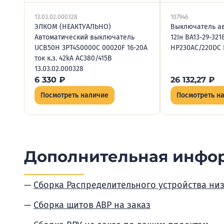
13.03.02.000328
107946
ЭЛКОМ (НЕАКТУАЛЬНО)
Выключатель ав
Автоматический выключатель
12Iн ВА13-29-321
UCB50H 3PT4S0000C 00020F 16-20A
НР230AC/220DC 
ток к.з. 42kA AC380/415В
13.03.02.000328
6 330
₽
26 132,27
₽
Посмотреть наличие
Посмотреть н
Дополнительная инфо
Сборка Распределительного устройства ни
Сборка щитов АВР на заказ