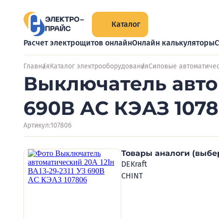
Каталог
Расчет электрощитов онлайн
Онлайн калькуляторы
С
Главная
Каталог электрооборудования
Силовые автоматиче
Выключатель автом
690В AC КЭАЗ 107
Артикул:
107806
Товары аналоги (выбе
DEKraft
CHINT