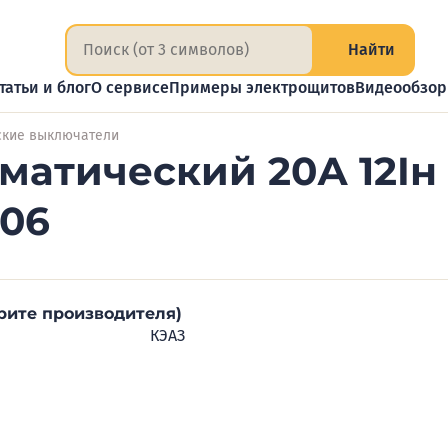
Найти
татьи и блог
О сервисе
Примеры электрощитов
Видеообзо
ские выключатели
атический 20А 12Iн В
806
рите производителя)
КЭАЗ