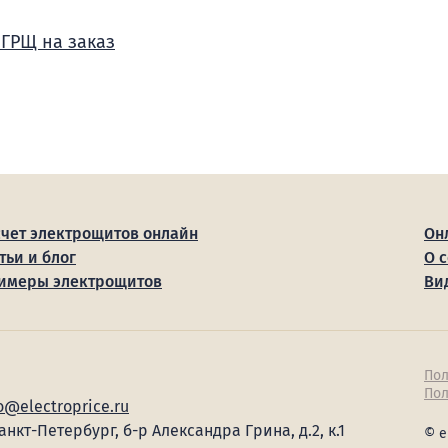
 ГРЩ на заказ
счет электрощитов онлайн
Он
тьи и блог
О 
имеры электрощитов
Ви
Пол
Пол
o@electroprice.ru
Санкт-Петербург, б-р Александра Грина, д.2, к.1
© e