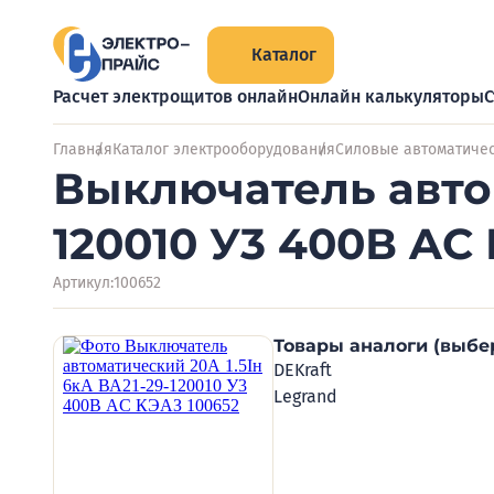
Каталог
Расчет электрощитов онлайн
Онлайн калькуляторы
С
Главная
Каталог электрооборудования
Силовые автоматиче
Выключатель автом
120010 У3 400В AC
Артикул:
100652
Товары аналоги (выбе
DEKraft
Legrand