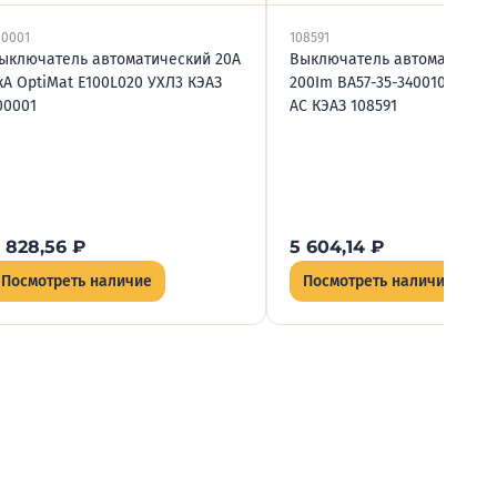
00001
108591
ыключатель автоматический 20А
Выключатель автоматическ
кА OptiMat E100L020 УХЛ3 КЭАЗ
200Im ВА57-35-340010 УХЛ3 
00001
AC КЭАЗ 108591
 828,56
₽
5 604,14
₽
Посмотреть наличие
Посмотреть наличие