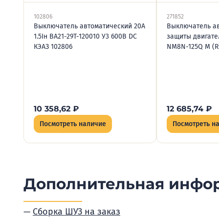
102806
271852
Выключатель автоматический 20А
Выключатель а
1.5Iн ВА21-29Т-120010 У3 600В DC
защиты двигате
КЭАЗ 102806
NM8N-125Q M (R)
10 358,62
₽
12 685,74
₽
Посмотреть наличие
Посмотреть н
Дополнительная инфо
Сборка ШУЗ на заказ