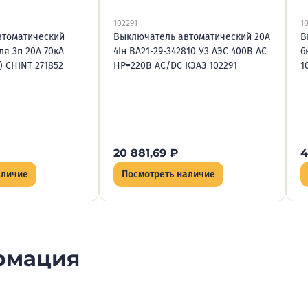
102291
1
втоматический
Выключатель автоматический 20А
В
ля 3п 20А 70кА
4Iн ВА21-29-342810 У3 АЭС 400В AC
6
 CHINT 271852
НР=220В AC/DC КЭАЗ 102291
1
20 881,69
₽
4
аличие
Посмотреть наличие
рмация