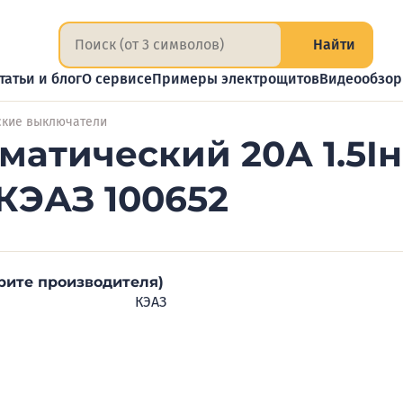
Найти
татьи и блог
О сервисе
Примеры электрощитов
Видеообзо
ские выключатели
атический 20А 1.5Iн
 КЭАЗ 100652
рите производителя)
КЭАЗ