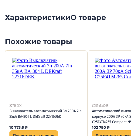
Характеристики
О товаре
Похожие товары
22716DEK
C25F4TM265
Выключатель автоматический 3п 200А 7In
Автоматический выключа
35кА ВА-304 L DEKraft 22716DEK
корпусе 200А 3P 70кА Schn
C25F4TM265 Сompact NSX
10 773,6
₽
102 780
₽
Посмотреть наличие
Посмотреть наличи