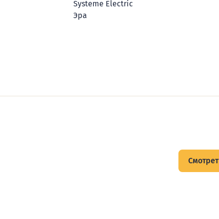
Systeme Electric
Эра
щитов
Смотрет
тов и подписывайтесь на Telegram-