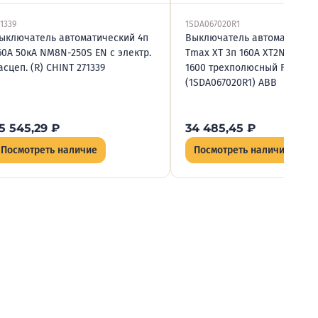
71339
1SDA067020R1
ыключатель автоматический 4п
Выключатель автоматическ
60А 50кА NM8N-250S EN с электр.
Tmax XT 3п 160А XT2N 160 TM
асцеп. (R) CHINT 271339
1600 трехполюсный F F 36kA
(1SDA067020R1) ABB
5 545,29
₽
34 485,45
₽
Посмотреть наличие
Посмотреть наличие