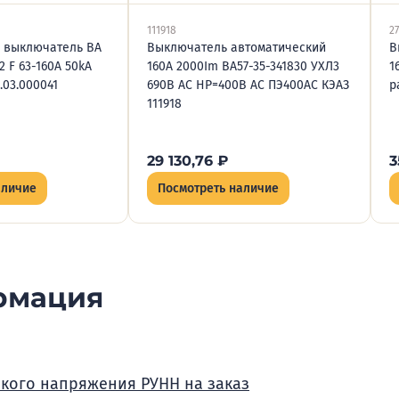
111918
2
 выключатель BA
Выключатель автоматический
В
2 F 63-160A 50kA
160А 2000Im ВА57-35-341830 УХЛ3
1
.03.000041
690В AC НР=400В AC ПЭ400AC КЭАЗ
р
111918
29 130,76
₽
3
аличие
Посмотреть наличие
рмация
зкого напряжения РУНН на заказ