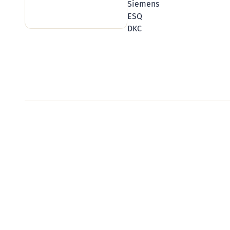
Siemens
ESQ
DKC
Видеообзоры электро
Смотрите видеообзоры готовых электрощи
канал о рынке электрики.