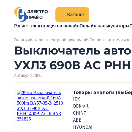
Каталог
Расчет электрощитов онлайн
Онлайн калькуляторы
С
Главная
Каталог электрооборудования
Силовые автоматиче
Выключатель авто
УХЛ3 690В AC РНН
Артикул:
251825
Товары аналоги (выбе
IEK
DEKraft
CHINT
ABB
HYUNDAI