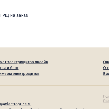
 ГРЩ на заказ
счет электрощитов онлайн
Он
тьи и блог
О 
имеры электрощитов
Ви
Пол
Пол
o@electroprice.ru