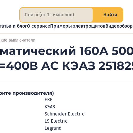
Найти
татьи и блог
О сервисе
Примеры электрощитов
Видеообзо
ские выключатели
матический 160А 500
=400В AC КЭАЗ 25182
рите производителя)
EKF
КЭАЗ
Schneider Electric
LS Electric
Legrand