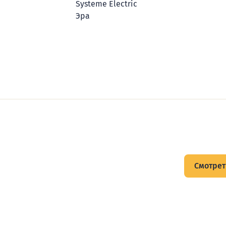
Systeme Electric
Эра
щитов
Смотрет
тов и подписывайтесь на Telegram-