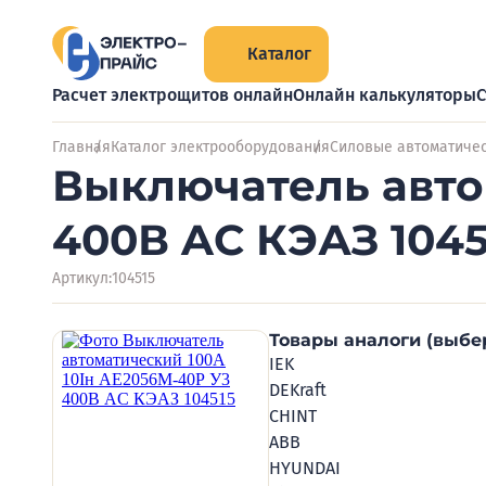
Каталог
Расчет электрощитов онлайн
Онлайн калькуляторы
С
Главная
Каталог электрооборудования
Силовые автоматиче
Выключатель авто
400В AC КЭАЗ 1045
Артикул:
104515
Товары аналоги (выбе
IEK
DEKraft
CHINT
ABB
HYUNDAI