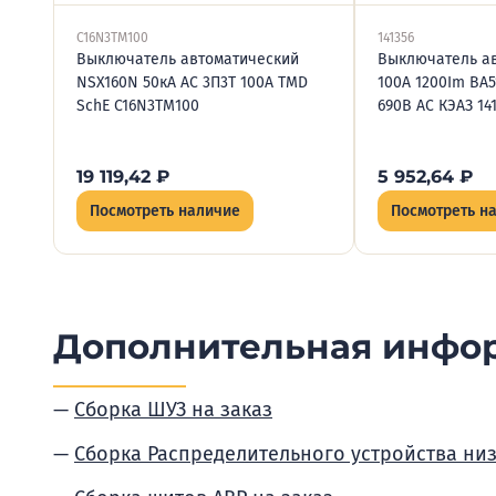
C16N3TM100
141356
Выключатель автоматический
Выключатель а
NSX160N 50кА AC 3П3Т 100А TMD
100А 1200Im ВА5
SchE C16N3TM100
690В AC КЭАЗ 14
19 119,42
₽
5 952,64
₽
Посмотреть наличие
Посмотреть н
Дополнительная инфо
Сборка ШУЗ на заказ
Сборка Распределительного устройства ни