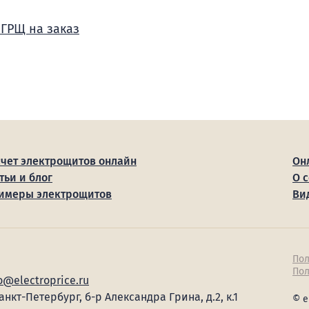
 ГРЩ на заказ
счет электрощитов онлайн
Он
тьи и блог
О 
имеры электрощитов
Ви
Пол
Пол
o@electroprice.ru
Санкт-Петербург, б-р Александра Грина, д.2, к.1
© e