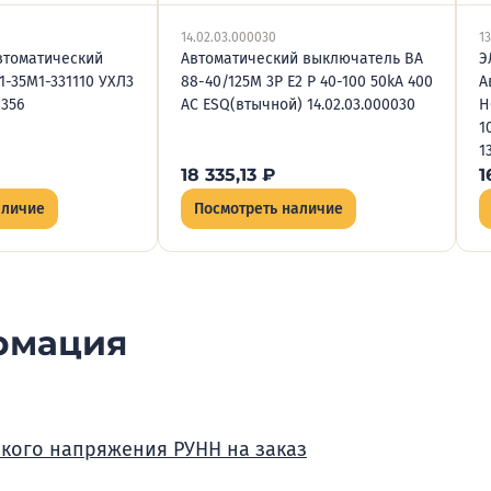
14.02.03.000030
13
втоматический
Автоматический выключатель BA
Э
1-35М1-331110 УХЛ3
88-40/125M 3P E2 P 40-100 50kA 400
А
1356
AC ESQ(втычной) 14.02.03.000030
H
1
1
18 335,13
₽
1
аличие
Посмотреть наличие
рмация
зкого напряжения РУНН на заказ