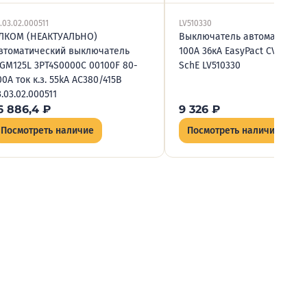
.03.02.000511
LV510330
ЛКОМ (НЕАКТУАЛЬНО)
Выключатель автоматическ
втоматический выключатель
100А 36кА EasyPact CVS100F
GM125L 3PT4S0000C 00100F 80-
SchE LV510330
00A ток к.з. 55kA AC380/415В
3.03.02.000511
6 886,4
₽
9 326
₽
Посмотреть наличие
Посмотреть наличие