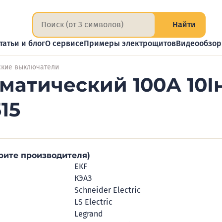
Найти
татьи и блог
О сервисе
Примеры электрощитов
Видеообзо
ские выключатели
матический 100А 10I
15
рите производителя)
EKF
КЭАЗ
Schneider Electric
LS Electric
Legrand