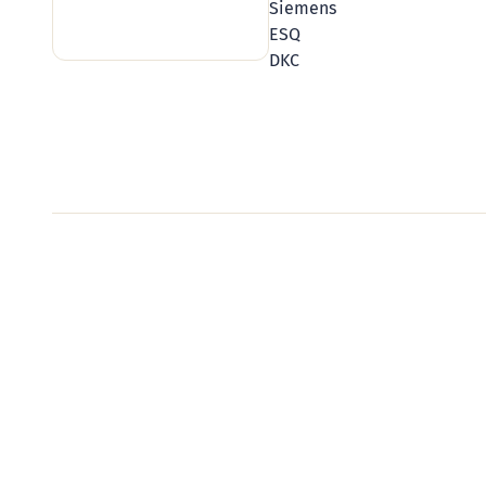
Siemens
ESQ
DKC
Видеообзоры электро
Смотрите видеообзоры готовых электрощи
канал о рынке электрики.