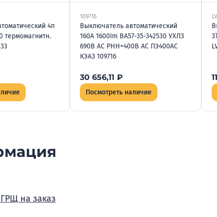
109716
L
томатический 4п
Выключатель автоматический
В
0 термомагнитн.
160А 1600Im ВА57-35-342530 УХЛ3
3
233
690В AC РНН=400В AC ПЭ400AC
L
КЭАЗ 109716
30 656,11
₽
1
аличие
Посмотреть наличие
рмация
 ГРЩ на заказ