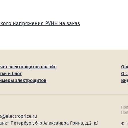
зкого напряжения РУНН на заказ
счет электрощитов онлайн
Он
тьи и блог
О 
имеры электрощитов
Ви
Пол
Пол
o@electroprice.ru
Санкт-Петербург, б-р Александра Грина, д.2, к.1
© e