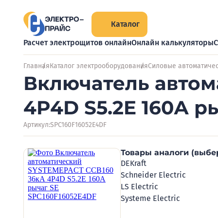
Каталог
Расчет электрощитов онлайн
Онлайн калькуляторы
С
Главная
Каталог электрооборудования
Силовые автоматиче
Включатель автом
4P4D S5.2E 160А р
Артикул:
SPC160F16052E4DF
Товары аналоги (выбе
DEKraft
Schneider Electric
LS Electric
Systeme Electric