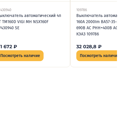
V430940
109786
ыключатель автоматический 4п
Выключатель автоматическ
T TM160D VIGI MH NSX160F
160А 2000Im ВА57-35-345430
V430940 SE
690В AC РНН=400В AC ПЭ40
КЭАЗ 109786
11 672
₽
32 028,8
₽
Посмотреть наличие
Посмотреть наличие