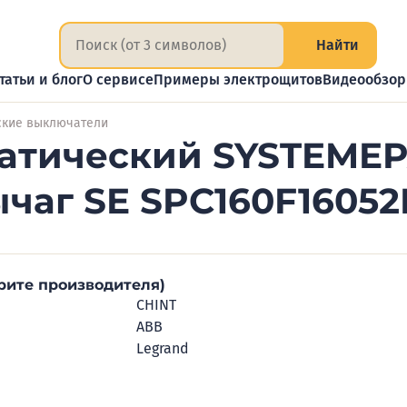
Найти
татьи и блог
О сервисе
Примеры электрощитов
Видеообзо
ские выключатели
атический SYSTEMEP
ычаг SE SPC160F1605
рите производителя)
CHINT
ABB
Legrand