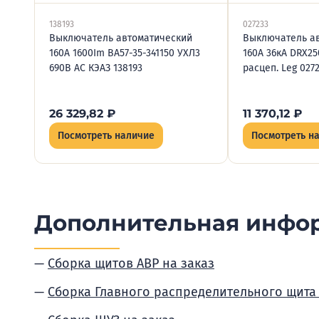
138193
027233
Выключатель автоматический
Выключатель ав
160А 1600Im ВА57-35-341150 УХЛ3
160А 36кА DRX25
690В AC КЭАЗ 138193
расцеп. Leg 027
26 329,82
₽
11 370,12
₽
Посмотреть наличие
Посмотреть н
Дополнительная инфо
Сборка щитов АВР на заказ
Сборка Главного распределительного щита