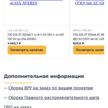
rccb-2-63-300-s-av
MDV15-2-063-300
УЗО 63А 2P 300мА S rccb-2-63-300-s-av EKF
УЗО 63А 2P 300мА AC MDV1
УЗО DV до 63А AVERES
ВД1-63 (УЗО) тип AC GENER
4 665,7
₽
829,6
₽
Посмотреть наличие
Посмотреть наличи
Дополнительная информация
Сборка ВРУ на заказ по вашим проектам
Сборка Главного распределительного щита
ГРЩ на заказ