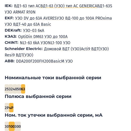
IEK:
ВД1-63 тип АС
ВД1-63 (УЗО) тип AC GENERICA
ВД1-63S
УЗО ARMAT R10N
EKF:
УЗО DV до 63А AVERES
УЗО ВД-100 до 100А PROxima
УЗО ВДТ-40 до 63А Basic
DEKraft:
УЗО-03 6кА
КЭАЗ:
OptiDin DM63 УЗО до 100А
CHINT:
NL1-63 6kA УЗО
NL1-100 УЗО
Schneider Electric:
Домовой ВДТ (УЗО)
Acti9 ВДТ(УЗО)
Resi9 ВДТ(УЗО)
ABB:
DDA200
F200
FH200
BasicM УЗО
Номинальные токи выбранной серии
25
32
40
50
63
Полюса выбранной серии
2P
4P
Ном. ток утечки выбранной серии, мА
30
100
300