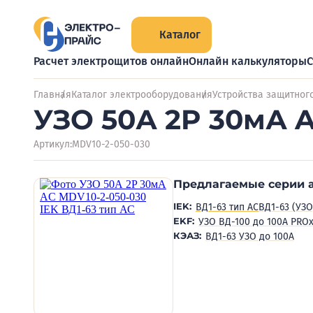
Каталог
Расчет электрощитов онлайн
Онлайн калькуляторы
С
Главная
Каталог электрооборудования
Устройства защитног
УЗО 50А 2P 30мА A
Артикул:
MDV10-2-050-030
Предлагаемые серии 
IEK:
ВД1-63 тип АС
ВД1-63 (УЗО
EKF:
УЗО ВД-100 до 100А PRO
КЭАЗ:
ВД1-63 УЗО до 100А