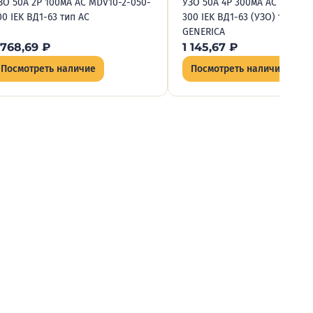
ЗО 50А 2P 100мА AC MDV10-2-050-
УЗО 50А 4P 300мА AC MDV15-
00 IEK ВД1-63 тип АС
300 IEK ВД1-63 (УЗО) тип AC
GENERICA
 768,69
₽
1 145,67
₽
Посмотреть наличие
Посмотреть наличие