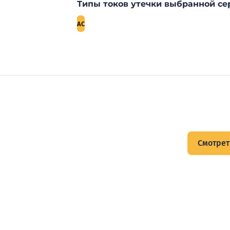
Типы токов утечки выбранной се
AC
щитов
Смотрет
тов и подписывайтесь на Telegram-