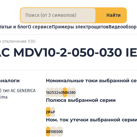
Найти
татьи и блог
О сервисе
Примеры электрощитов
Видеообзо
о отключения УЗО
C MDV10-2-050-030 IE
аналоги
Номинальные токи выбранной с
) тип AC GENERICA
16
25
32
40
50
63
80
xima
Полюса выбранной серии
2P
4P
Ном. ток утечки выбранной серии
30
100
300