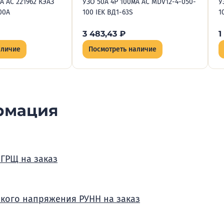
А AC 221962 КЭАЗ
УЗО 50А 4P 100мА AC MDV12-4-050-
У
00А
100 IEK ВД1-63S
1
3 483,43
₽
1
аличие
Посмотреть наличие
рмация
 ГРЩ на заказ
зкого напряжения РУНН на заказ