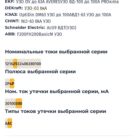
EKF:
УЗО DV до 63А AVERES
УЗО ВД-100 до 100А PROxima
DEKraft:
УЗО-03 6кА
КЭАЗ:
OptiDin DM63 УЗО до 100А
ВД1-63 УЗО до 100А
CHINT:
NL1-63 6kA УЗО
Schneider Electric:
Acti9 ВДТ(УЗО)
ABB:
F200
FH200
BasicM УЗО
Номинальные токи выбранной серии
12
16
25
32
40
63
80
100
Полюса выбранной серии
2P
4P
Ном. ток утечки выбранной серии, мА
30
100
300
Типы токов утечки выбранной серии
A
AC