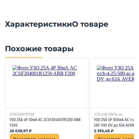
Характеристики
О товаре
Похожие товары
2CSF204001R1250
rccb-4-25-500-ac-av
УЗО 25А 4P 30мА AC 2CSF204001R1250 ABB
УЗО 25А 4P 500мА AC rccb
F200
EKF УЗО DV до 63А AVERES
26 638,97
₽
2 395,48
₽