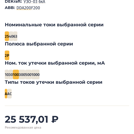
DEKraft:
УЗО-03 6кА
ABB:
DDA200
F200
Номинальные токи выбранной серии
25
40
63
Полюса выбранной серии
2P
Ном. ток утечки выбранной серии, мА
10
30
100
300
500
1000
Типы токов утечки выбранной серии
A
AC
25 537,01
₽
Рекомендованная цена