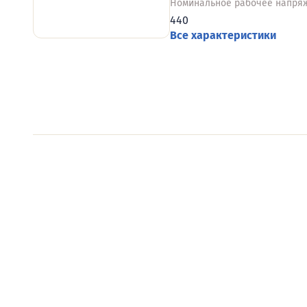
Номинальное рабочее напряж
440
Все характеристики
Видеообзоры электро
Смотрите видеообзоры готовых электрощи
канал о рынке электрики.