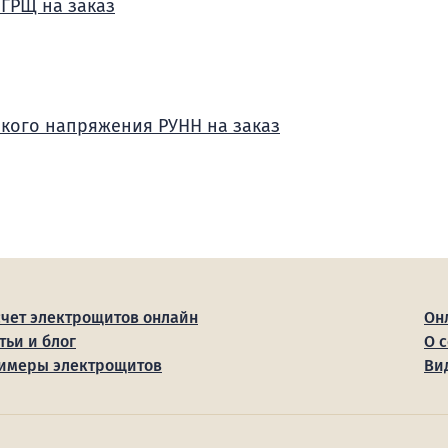
 ГРЩ на заказ
зкого напряжения РУНН на заказ
счет электрощитов онлайн
Он
тьи и блог
О 
имеры электрощитов
Ви