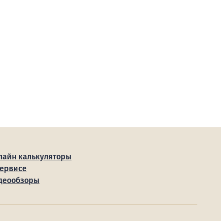
лайн калькуляторы
сервисе
деообзоры