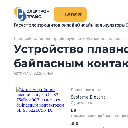
Каталог
Расчет электрощитов онлайн
Онлайн калькуляторы
С
Главная
Каталог электрооборудования
Устройства плавного
Устройство плавно
байпасным контак
Артикул:
STS22D75N4X
Производитель:
Systeme Electric
С дисплеем:
Да
Номинальное рабочее напряж
380