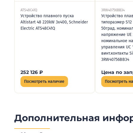
ATS48C41Q
3RW40756BB34
Устройство плавного пуска
Устройство плав
Altistart 48 220kW 3x400, Schneider
типоразмер S12 
Electric ATS48C41Q
50град. номина
напряжение UE 
номинальное н
управления UC 
винт.контакты 
3RW40756BB34
252 126
₽
Цена по зап
Посмотреть наличие
Посмотреть н
Дополнительная инфо