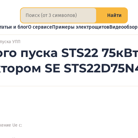
Найти
татьи и блог
О сервисе
Примеры электрощитов
Видеообзо
 пуска УПП
го пуска STS22 75кВт
тором SE STS22D75N
ение Ue с: