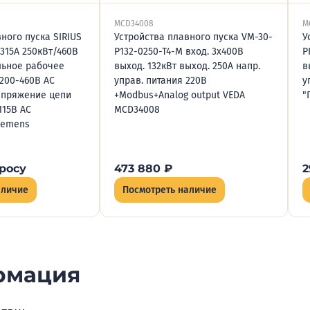
MCD34008
M
ного пуска SIRIUS
Устройства плавного пуска VM-30-
У
315А 250кВт/460В
P132-0250-T4-M вход. 3х400В
P
льное рабочее
выход. 132кВт выход. 250А напр.
в
200-460В АС
управ. питания 220В
у
апряжение цепи
+Modbus+Analog output VEDA
"
115В AC
MCD34008
Siemens
росу
473 880
₽
2
аличие
Посмотреть наличие
рмация