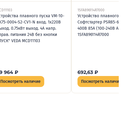
CD11103
1SFA896114R7000
стройства плавного пуска VM-10-
Устройство плавного пуска
K75-0004-S2-CV1-N вход. 1х220В
Софтстартер PSR85-600-70 4
ыход. 0.75кВт выход. 4А напр.
400В 85А (100-240В AC), ABB
прав. питания 24В без кнопки
1SFA896114R7000
ПУСК" VEDA MCD11103
9 964
₽
692,63
₽
Посмотреть наличие
Посмотреть наличие